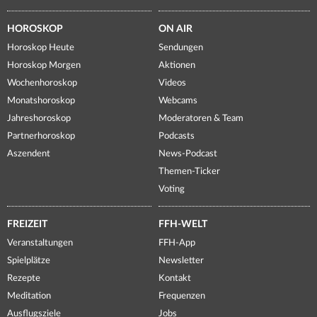
HOROSKOP
ON AIR
Horoskop Heute
Sendungen
Horoskop Morgen
Aktionen
Wochenhoroskop
Videos
Monatshoroskop
Webcams
Jahreshoroskop
Moderatoren & Team
Partnerhoroskop
Podcasts
Aszendent
News-Podcast
Themen-Ticker
Voting
FREIZEIT
FFH-WELT
Veranstaltungen
FFH-App
Spielplätze
Newsletter
Rezepte
Kontakt
Meditation
Frequenzen
Ausflugsziele
Jobs