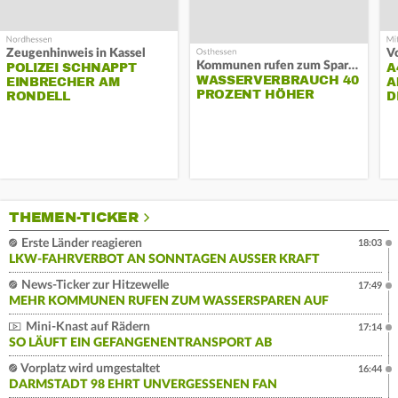
Zeugenhinweis in Kassel
Kommunen rufen zum Sparen auf
POLIZEI SCHNAPPT
A
WASSERVERBRAUCH 40
EINBRECHER AM
A
PROZENT HÖHER
RONDELL
D
THEMEN-TICKER
Erste Länder reagieren
18:03
LKW-FAHRVERBOT AN SONNTAGEN AUSSER KRAFT
News-Ticker zur Hitzewelle
17:49
MEHR KOMMUNEN RUFEN ZUM WASSERSPAREN AUF
Mini-Knast auf Rädern
17:14
SO LÄUFT EIN GEFANGENENTRANSPORT AB
Vorplatz wird umgestaltet
16:44
DARMSTADT 98 EHRT UNVERGESSENEN FAN