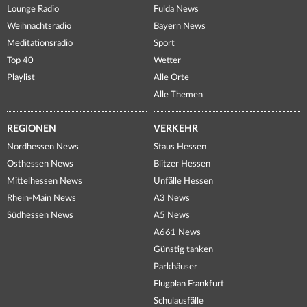
Lounge Radio
Fulda News
Weihnachtsradio
Bayern News
Meditationsradio
Sport
Top 40
Wetter
Playlist
Alle Orte
Alle Themen
REGIONEN
VERKEHR
Nordhessen News
Staus Hessen
Osthessen News
Blitzer Hessen
Mittelhessen News
Unfälle Hessen
Rhein-Main News
A3 News
Südhessen News
A5 News
A661 News
Günstig tanken
Parkhäuser
Flugplan Frankfurt
Schulausfälle