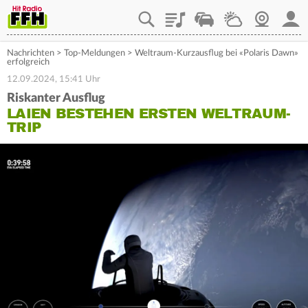
Playlist
Staupilot
Wetter
Webcam
Mein
Nachrichten
>
Top-Meldungen
>
Weltraum-Kurzausflug bei «Polaris Dawn»
erfolgreich
12.09.2024, 15:41 Uhr
Riskanter Ausflug
LAIEN BESTEHEN ERSTEN WELTRAUM-
TRIP