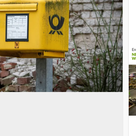
En
N
W