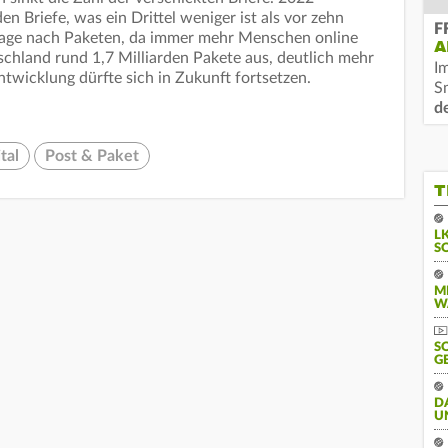
en Briefe, was ein Drittel weniger ist als vor zehn
F
rage nach Paketen, da immer mehr Menschen online
A
schland rund 1,7 Milliarden Pakete aus, deutlich mehr
I
ntwicklung dürfte sich in Zukunft fortsetzen.
S
d
tal
Post & Paket
T
L
S
M
W
S
G
D
U