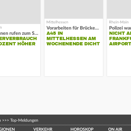
Vorarbeiten für Brücken-Neubau
A45 IN
NICHT A
Kommunen rufen zum Sparen auf
ERVERBRAUCH
MITTELHESSEN AM
FRANKF
OZENT HÖHER
WOCHENENDE DICHT
AIRPORT
n
>>>
Top-Meldungen
GIONEN
VERKEHR
HOROSKOP
ON AIR