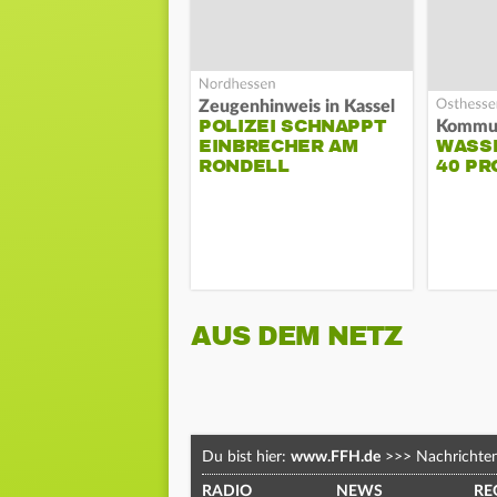
Zeugenhinweis in Kassel
POLIZEI SCHNAPPT
EINBRECHER AM
WASS
RONDELL
40 PR
AUS DEM NETZ
Du bist hier:
www.FFH.de
>>>
Nachrichte
RADIO
NEWS
RE