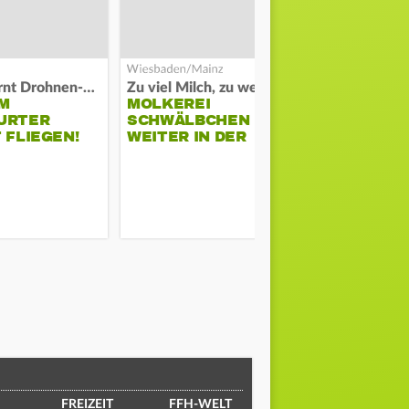
Polizei warnt Drohnen-Besitzer
Zu viel Milch, zu wenig Abnehme
M
MOLKEREI
STADTRAT
URTER
SCHWÄLBCHEN
WIEDER F
 FLIEGEN!
WEITER IN DER
SCHLAGZE
KRISE
FREIZEIT
FFH-WELT