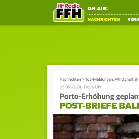
ON AIR:
NACHRICHTEN
VER
Nachrichten
>
Top-Meldungen
,
Wirtschaft ak
25.09.2024, 14:26 Uhr
Porto-Erhöhung geplan
POST-BRIEFE BAL