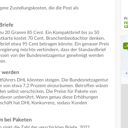
ene Zustellungskosten, die die Post als
Pr
F
Briefe
G
s zu 20 Gramm 85 Cent. Ein Kompaktbrief bis zu 50
ostkarte kostet 70 Cent. Branchenbeobachter denken,
dbrief etwa 95 Cent betragen könnte. Ein genauer Preis
esregierung möchte verhindern, dass der Standardbrief
 müssen von der Bundesnetzagentur genehmigt werden
ten.
r werden
ktführers DHL könnten steigen. Die Bundesnetzagentur
um von etwa 7,2 Prozent einzuräumen. Betroffen wären
en selbst verschicken. Die Preise für Pakete von
 davon unberührt. Wann genau diese Erhöhungen
eschäft hat DHL Konkurrenz, sodass Kunden
m bei Paketen
 sinkt die Zahl der verschickten Briefe. 2022