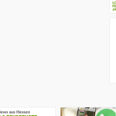
L
F
J
ews aus Hessen