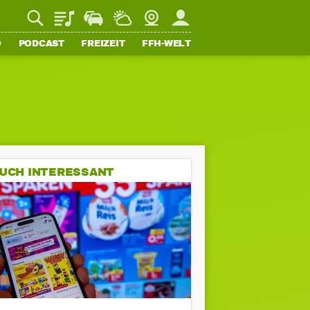
Playlist
Staupilot
Wetter
Webcam
Mein FFH
O
PODCAST
FREIZEIT
FFH-WELT
UCH INTERESSANT