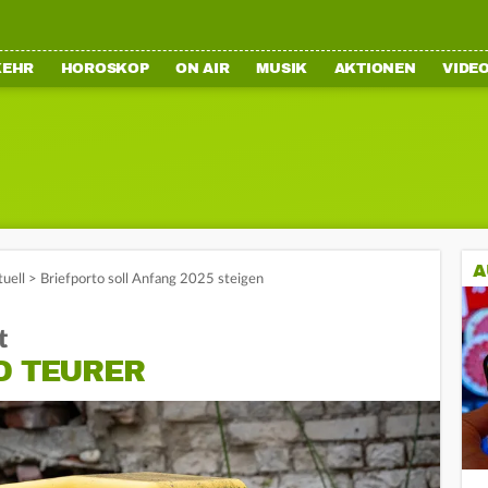
KEHR
HOROSKOP
ON AIR
MUSIK
AKTIONEN
VIDE
A
tuell
>
Briefporto soll Anfang 2025 steigen
t
D TEURER