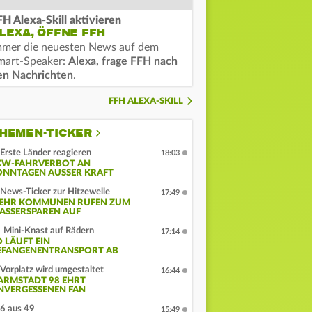
FH Alexa-Skill aktivieren
LEXA, ÖFFNE FFH
mmer die neuesten News auf dem
mart-Speaker:
Alexa, frage FFH nach
en Nachrichten
.
FFH ALEXA-SKILL
HEMEN-TICKER
Erste Länder reagieren
18:03
KW-FAHRVERBOT AN
ONNTAGEN AUSSER KRAFT
News-Ticker zur Hitzewelle
17:49
EHR KOMMUNEN RUFEN ZUM
ASSERSPAREN AUF
Mini-Knast auf Rädern
17:14
O LÄUFT EIN
EFANGENENTRANSPORT AB
Vorplatz wird umgestaltet
16:44
ARMSTADT 98 EHRT
NVERGESSENEN FAN
6 aus 49
15:49