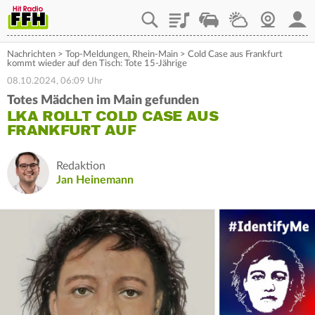
Playlist
Staupilot
Wetter
Webcam
Mein
Nachrichten
>
Top-Meldungen
,
Rhein-Main
>
Cold Case aus Frankfurt
kommt wieder auf den Tisch: Tote 15-Jährige
08.10.2024, 06:09 Uhr
Totes Mädchen im Main gefunden
LKA ROLLT COLD CASE AUS
FRANKFURT AUF
Redaktion
Jan Heinemann