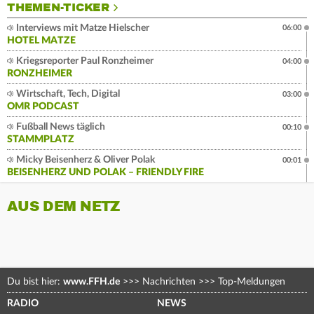
THEMEN-TICKER
Interviews mit Matze Hielscher
06:00
HOTEL MATZE
Kriegsreporter Paul Ronzheimer
04:00
RONZHEIMER
Wirtschaft, Tech, Digital
03:00
OMR PODCAST
Fußball News täglich
00:10
STAMMPLATZ
Micky Beisenherz & Oliver Polak
00:01
BEISENHERZ UND POLAK – FRIENDLY FIRE
AUS DEM NETZ
Du bist hier:
www.FFH.de
>>>
Nachrichten
>>>
Top-Meldungen
RADIO
NEWS