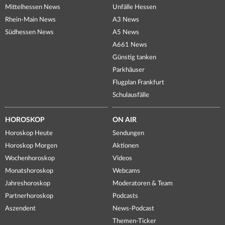
Mittelhessen News
Unfälle Hessen
Rhein-Main News
A3 News
Südhessen News
A5 News
A661 News
Günstig tanken
Parkhäuser
Flugplan Frankfurt
Schulausfälle
HOROSKOP
ON AIR
Horoskop Heute
Sendungen
Horoskop Morgen
Aktionen
Wochenhoroskop
Videos
Monatshoroskop
Webcams
Jahreshoroskop
Moderatoren & Team
Partnerhoroskop
Podcasts
Aszendent
News-Podcast
Themen-Ticker