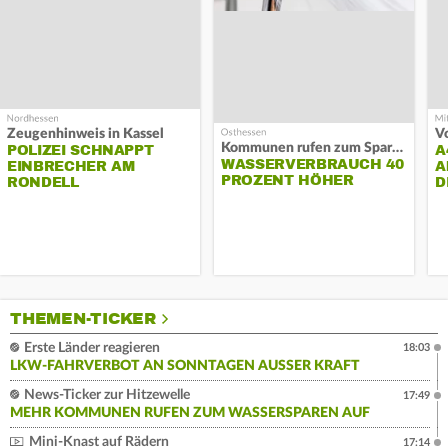
Zeugenhinweis in Kassel
Kommunen rufen zum Sparen auf
POLIZEI SCHNAPPT
A
WASSERVERBRAUCH 40
EINBRECHER AM
A
PROZENT HÖHER
RONDELL
D
THEMEN-TICKER
Erste Länder reagieren
18:03
LKW-FAHRVERBOT AN SONNTAGEN AUSSER KRAFT
News-Ticker zur Hitzewelle
17:49
MEHR KOMMUNEN RUFEN ZUM WASSERSPAREN AUF
Mini-Knast auf Rädern
17:14