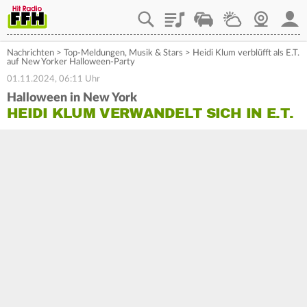
Playlist
Staupilot
Wetter
Webcam
Mein
Nachrichten
>
Top-Meldungen
,
Musik & Stars
>
Heidi Klum verblüfft als E.T.
auf New Yorker Halloween-Party
01.11.2024, 06:11 Uhr
Halloween in New York
HEIDI KLUM VERWANDELT SICH IN E.T.