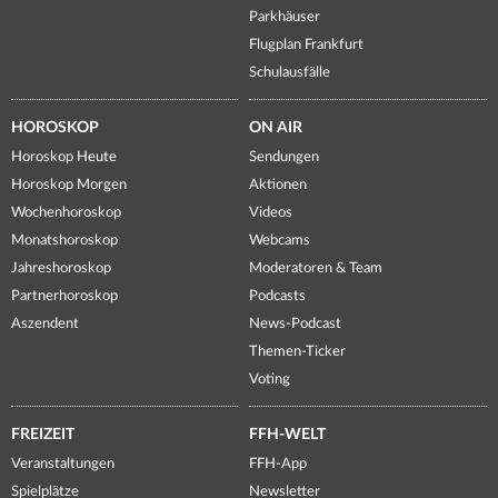
Parkhäuser
Flugplan Frankfurt
Schulausfälle
HOROSKOP
ON AIR
Horoskop Heute
Sendungen
Horoskop Morgen
Aktionen
Wochenhoroskop
Videos
Monatshoroskop
Webcams
Jahreshoroskop
Moderatoren & Team
Partnerhoroskop
Podcasts
Aszendent
News-Podcast
Themen-Ticker
Voting
FREIZEIT
FFH-WELT
Veranstaltungen
FFH-App
Spielplätze
Newsletter