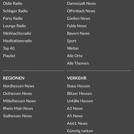
Oldie Radio
Darmstadt News
Schlager Radio
Offenbach News
Party Radio
Gießen News
Lounge Radio
Fulda News
Weihnachtsradio
Bayern News
Meditationsradio
Sport
Top 40
Wetter
Playlist
Alle Orte
Alle Themen
REGIONEN
VERKEHR
Nordhessen News
Staus Hessen
Osthessen News
Blitzer Hessen
Mittelhessen News
Unfälle Hessen
Rhein-Main News
A3 News
Südhessen News
A5 News
A661 News
Günstig tanken