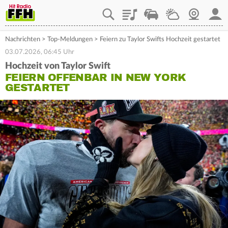
Playlist
Staupilot
Wetter
Webcam
Mein
Nachrichten
>
Top-Meldungen
>
Feiern zu Taylor Swifts Hochzeit gestartet
03.07.2026, 06:45 Uhr
Hochzeit von Taylor Swift
FEIERN OFFENBAR IN NEW YORK
GESTARTET