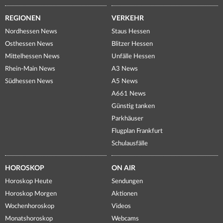
REGIONEN
VERKEHR
Nordhessen News
Staus Hessen
Osthessen News
Blitzer Hessen
Mittelhessen News
Unfälle Hessen
Rhein-Main News
A3 News
Südhessen News
A5 News
A661 News
Günstig tanken
Parkhäuser
Flugplan Frankfurt
Schulausfälle
HOROSKOP
ON AIR
Horoskop Heute
Sendungen
Horoskop Morgen
Aktionen
Wochenhoroskop
Videos
Monatshoroskop
Webcams