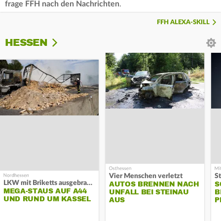
frage FFH nach den Nachrichten
.
FFH ALEXA-SKILL
HESSEN
Vier Menschen verletzt
LKW mit Briketts ausgebrannt
AUTOS BRENNEN NACH
S
MEGA-STAUS AUF A44
UNFALL BEI STEINAU
B
UND RUND UM KASSEL
AUS
P