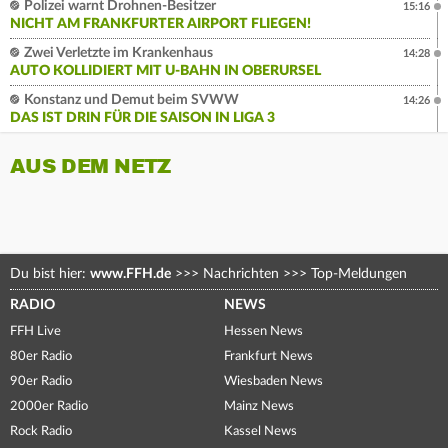
Polizei warnt Drohnen-Besitzer
15:16
NICHT AM FRANKFURTER AIRPORT FLIEGEN!
Zwei Verletzte im Krankenhaus
14:28
AUTO KOLLIDIERT MIT U-BAHN IN OBERURSEL
Konstanz und Demut beim SVWW
14:26
DAS IST DRIN FÜR DIE SAISON IN LIGA 3
AUS DEM NETZ
Du bist hier:
www.FFH.de
>>>
Nachrichten
>>>
Top-Meldungen
RADIO
NEWS
FFH Live
Hessen News
80er Radio
Frankfurt News
90er Radio
Wiesbaden News
2000er Radio
Mainz News
Rock Radio
Kassel News