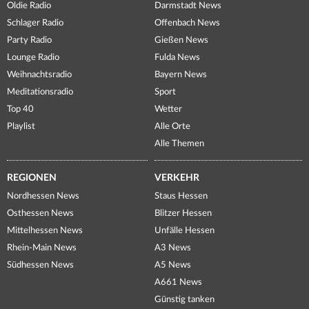
Oldie Radio
Darmstadt News
Schlager Radio
Offenbach News
Party Radio
Gießen News
Lounge Radio
Fulda News
Weihnachtsradio
Bayern News
Meditationsradio
Sport
Top 40
Wetter
Playlist
Alle Orte
Alle Themen
REGIONEN
VERKEHR
Nordhessen News
Staus Hessen
Osthessen News
Blitzer Hessen
Mittelhessen News
Unfälle Hessen
Rhein-Main News
A3 News
Südhessen News
A5 News
A661 News
Günstig tanken