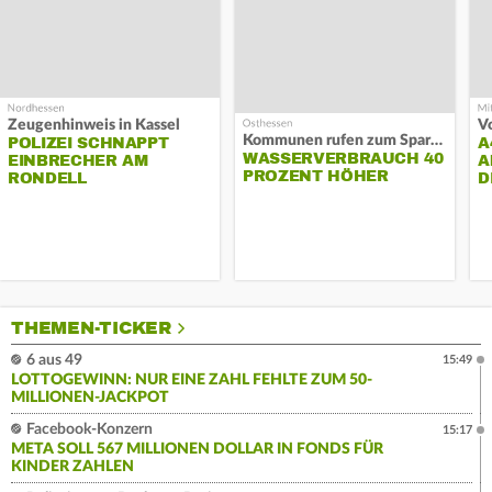
Zeugenhinweis in Kassel
Kommunen rufen zum Sparen auf
POLIZEI SCHNAPPT
A
WASSERVERBRAUCH 40
EINBRECHER AM
A
PROZENT HÖHER
RONDELL
D
THEMEN-TICKER
6 aus 49
15:49
LOTTOGEWINN: NUR EINE ZAHL FEHLTE ZUM 50-
MILLIONEN-JACKPOT
Facebook-Konzern
15:17
META SOLL 567 MILLIONEN DOLLAR IN FONDS FÜR
KINDER ZAHLEN