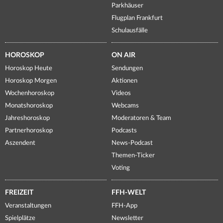
Parkhäuser
Flugplan Frankfurt
Schulausfälle
HOROSKOP
ON AIR
Horoskop Heute
Sendungen
Horoskop Morgen
Aktionen
Wochenhoroskop
Videos
Monatshoroskop
Webcams
Jahreshoroskop
Moderatoren & Team
Partnerhoroskop
Podcasts
Aszendent
News-Podcast
Themen-Ticker
Voting
FREIZEIT
FFH-WELT
Veranstaltungen
FFH-App
Spielplätze
Newsletter