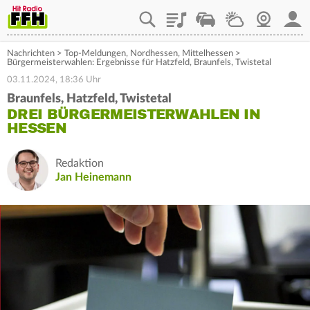
Playlist
Staupilot
Wetter
Webcam
Mein
Nachrichten
>
Top-Meldungen
,
Nordhessen
,
Mittelhessen
>
Bürgermeisterwahlen: Ergebnisse für Hatzfeld, Braunfels, Twistetal
03.11.2024, 18:36 Uhr
Braunfels, Hatzfeld, Twistetal
DREI BÜRGERMEISTERWAHLEN IN
HESSEN
Redaktion
Jan Heinemann