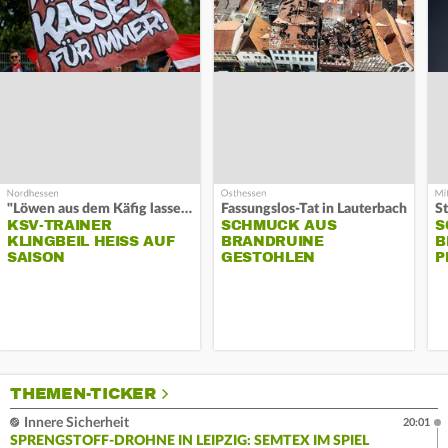
"Löwen aus dem Käfig lassen"
Fassungslos-Tat in Lauterbach
KSV-TRAINER
SCHMUCK AUS
S
KLINGBEIL HEISS AUF S
BRANDRUINE
B
AISON
GESTOHLEN
P
THEMEN-TICKER
Innere Sicherheit
20:01
SPRENGSTOFF-DROHNE IN LEIPZIG: SEMTEX IM SPIEL