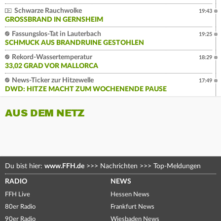
Schwarze Rauchwolke
19:43
GROSSBRAND IN GERNSHEIM
Fassungslos-Tat in Lauterbach
19:25
SCHMUCK AUS BRANDRUINE GESTOHLEN
Rekord-Wassertemperatur
18:29
33,02 GRAD VOR MALLORCA
News-Ticker zur Hitzewelle
17:49
DWD: HITZE MACHT ZUM WOCHENENDE PAUSE
AUS DEM NETZ
Du bist hier:
www.FFH.de
>>>
Nachrichten
>>>
Top-Meldungen
RADIO
NEWS
FFH Live
Hessen News
80er Radio
Frankfurt News
90er Radio
Wiesbaden News