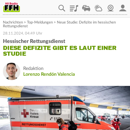
Playlist
Staupilot
Wetter
Webcam
Mein
Nachrichten
>
Top-Meldungen
>
Neue Studie: Defizite im hessischen
Rettungsdienst
28.11.2024, 04:49 Uhr
Hessischer Rettungsdienst
DIESE DEFIZITE GIBT ES LAUT EINER
STUDIE
Redaktion
Lorenzo Rendón Valencia