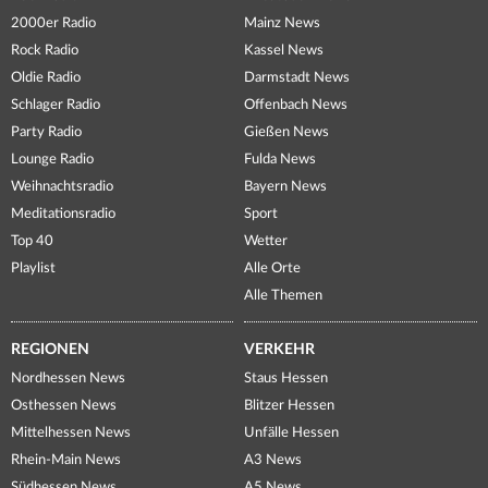
2000er Radio
Mainz News
Rock Radio
Kassel News
Oldie Radio
Darmstadt News
Schlager Radio
Offenbach News
Party Radio
Gießen News
Lounge Radio
Fulda News
Weihnachtsradio
Bayern News
Meditationsradio
Sport
Top 40
Wetter
Playlist
Alle Orte
Alle Themen
REGIONEN
VERKEHR
Nordhessen News
Staus Hessen
Osthessen News
Blitzer Hessen
Mittelhessen News
Unfälle Hessen
Rhein-Main News
A3 News
Südhessen News
A5 News