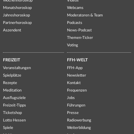
Wochenhoroskop
Videos
Monatshoroskop
Webcams
Jahreshoroskop
Moderatoren & Team
Partnerhoroskop
Podcasts
Aszendent
News-Podcast
Themen-Ticker
Voting
FREIZEIT
FFH-WELT
Veranstaltungen
FFH-App
Spielplätze
Newsletter
Rezepte
Kontakt
Meditation
Frequenzen
Ausflugsziele
Jobs
Freizeit-Tipps
Führungen
Ticketshop
Presse
Lotto Hessen
Radiowerbung
Spiele
Weiterbildung