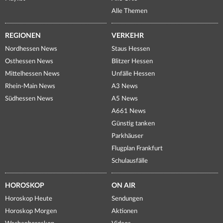
Alle Themen
REGIONEN
VERKEHR
Nordhessen News
Staus Hessen
Osthessen News
Blitzer Hessen
Mittelhessen News
Unfälle Hessen
Rhein-Main News
A3 News
Südhessen News
A5 News
A661 News
Günstig tanken
Parkhäuser
Flugplan Frankfurt
Schulausfälle
HOROSKOP
ON AIR
Horoskop Heute
Sendungen
Horoskop Morgen
Aktionen