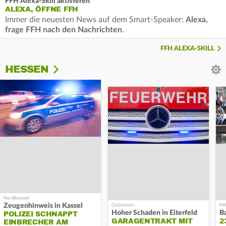
FFH Alexa-Skill aktivieren
ALEXA, ÖFFNE FFH
Immer die neuesten News auf dem Smart-Speaker:
Alexa,
frage FFH nach den Nachrichten
.
FFH ALEXA-SKILL
HESSEN
Zeugenhinweis in Kassel
Hoher Schaden in Eiterfeld
B
POLIZEI SCHNAPPT
GARAGENTRAKT MIT
2
EINBRECHER AM