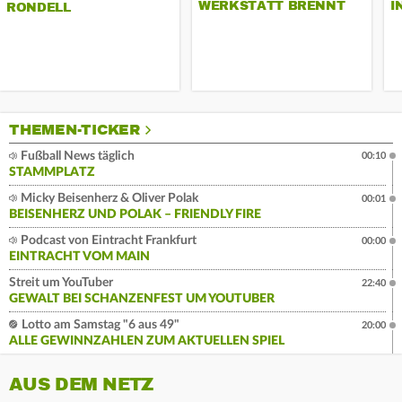
WERKSTATT BRENNT
I
RONDELL
THEMEN-TICKER
Fußball News täglich
00:10
STAMMPLATZ
Micky Beisenherz & Oliver Polak
00:01
BEISENHERZ UND POLAK – FRIENDLY FIRE
Podcast von Eintracht Frankfurt
00:00
EINTRACHT VOM MAIN
Streit um YouTuber
22:40
GEWALT BEI SCHANZENFEST UM YOUTUBER
Lotto am Samstag "6 aus 49"
20:00
ALLE GEWINNZAHLEN ZUM AKTUELLEN SPIEL
AUS DEM NETZ