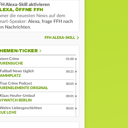
FH Alexa-Skill aktivieren
LEXA, ÖFFNE FFH
mmer die neuesten News auf dem
mart-Speaker:
Alexa, frage FFH nach
en Nachrichten
.
FFH ALEXA-SKILL
HEMEN-TICKER
stern Crime
01:00
PURENSUCHE
Fußball News täglich
00:21
TAMMPLATZ
True Crime Podcast
00:05
PURENELEMENTE ORIGINAL
Klaas Heufer-Umlauf
00:01
AYWATCH BERLIN
Wahre Liebesgeschichten
00:01
RUE LOVE