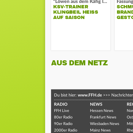
"Löwen aus dem Käfig lassen"
KSV-TRAINER
SCHM
KLINGBEIL HEISS A
BRAN
UF SAISON
GEST
AUS DEM NETZ
Du bist hier:
www.FFH.de
>>>
Nachrichte
RADIO
NEWS
RE
FFH Live
Hessen News
Nor
80er Radio
Frankfurt News
Ost
90er Radio
Wiesbaden News
Mit
2000er Radio
Mainz News
Rhe