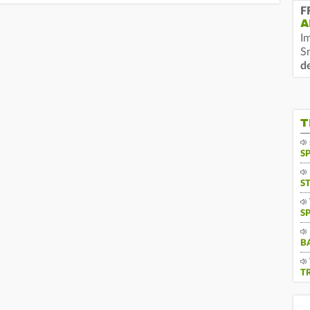
F
A
I
S
d
T
S
S
S
B
T