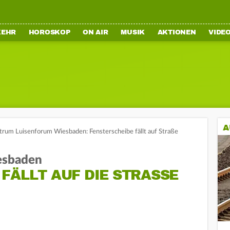
KEHR
HOROSKOP
ON AIR
MUSIK
AKTIONEN
VIDE
A
trum Luisenforum Wiesbaden: Fensterscheibe fällt auf Straße
esbaden
FÄLLT AUF DIE STRASSE