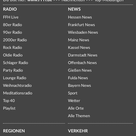
Du bist hier:
www.FFH.de
>>>
Nachrichten
>>>
Top-Meldungen
RADIO
NEWS
FFH Live
Hessen News
80er Radio
Frankfurt News
90er Radio
Wiesbaden News
2000er Radio
Mainz News
Rock Radio
Kassel News
Oldie Radio
Darmstadt News
Schlager Radio
Offenbach News
Party Radio
Gießen News
Lounge Radio
Fulda News
Weihnachtsradio
Bayern News
Meditationsradio
Sport
Top 40
Wetter
Playlist
Alle Orte
Alle Themen
REGIONEN
VERKEHR