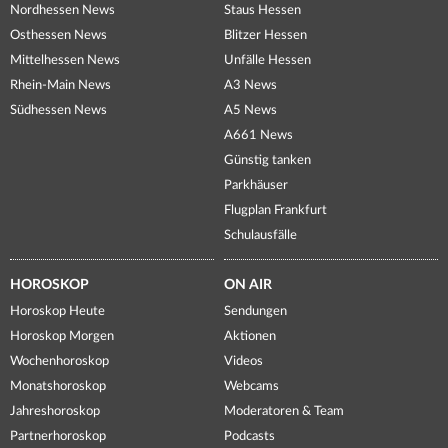
Nordhessen News
Staus Hessen
Osthessen News
Blitzer Hessen
Mittelhessen News
Unfälle Hessen
Rhein-Main News
A3 News
Südhessen News
A5 News
A661 News
Günstig tanken
Parkhäuser
Flugplan Frankfurt
Schulausfälle
HOROSKOP
ON AIR
Horoskop Heute
Sendungen
Horoskop Morgen
Aktionen
Wochenhoroskop
Videos
Monatshoroskop
Webcams
Jahreshoroskop
Moderatoren & Team
Partnerhoroskop
Podcasts