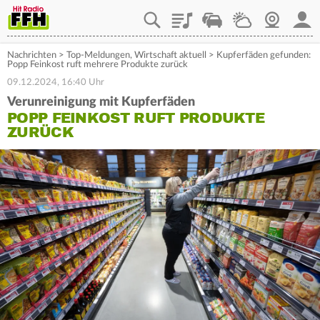
Playlist
Staupilot
Wetter
Webcam
Mein
Nachrichten
>
Top-Meldungen
,
Wirtschaft aktuell
>
Kupferfäden gefunden:
Popp Feinkost ruft mehrere Produkte zurück
09.12.2024, 16:40 Uhr
Verunreinigung mit Kupferfäden
POPP FEINKOST RUFT PRODUKTE
ZURÜCK