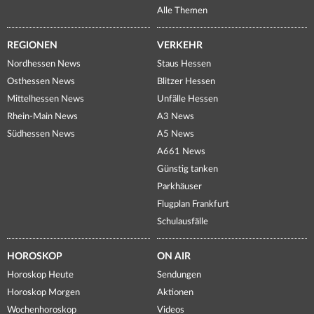
Alle Themen
REGIONEN
VERKEHR
Nordhessen News
Staus Hessen
Osthessen News
Blitzer Hessen
Mittelhessen News
Unfälle Hessen
Rhein-Main News
A3 News
Südhessen News
A5 News
A661 News
Günstig tanken
Parkhäuser
Flugplan Frankfurt
Schulausfälle
HOROSKOP
ON AIR
Horoskop Heute
Sendungen
Horoskop Morgen
Aktionen
Wochenhoroskop
Videos