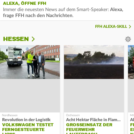
ALEXA, ÖFFNE FFH
Immer die neuesten News auf dem Smart-Speaker:
Alexa,
frage FFH nach den Nachrichten
.
FFH ALEXA-SKILL
HESSEN
Revolution in der Logistik
Acht Hektar Fläche in Flammen
A
VOLKSWAGEN TESTET
GROSSEINSATZ DER F
F
FERNGESTEUERTE
EUERWEHR L
E