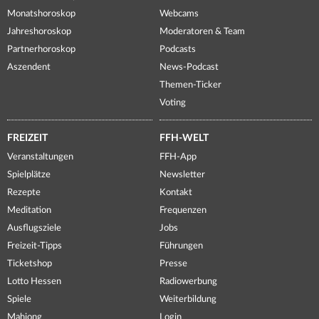
Monatshoroskop
Webcams
Jahreshoroskop
Moderatoren & Team
Partnerhoroskop
Podcasts
Aszendent
News-Podcast
Themen-Ticker
Voting
FREIZEIT
FFH-WELT
Veranstaltungen
FFH-App
Spielplätze
Newsletter
Rezepte
Kontakt
Meditation
Frequenzen
Ausflugsziele
Jobs
Freizeit-Tipps
Führungen
Ticketshop
Presse
Lotto Hessen
Radiowerbung
Spiele
Weiterbildung
Mahjong
Login