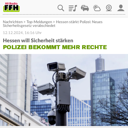
Playlist
Staupilot
Wetter
Webcam
Mein
Nachrichten
>
Top-Meldungen
>
Hessen stärkt Polizei: Neues
Sicherheitsgesetz verabschiedet
12.12.2024, 16:16 Uhr
Hessen will Sicherheit stärken
POLIZEI BEKOMMT MEHR RECHTE