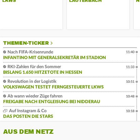
LKWS
AUTERBACH
N
THEMEN-TICKER
Nach FIFA-Krisenrunde
11:40
INFANTINO MIT GENERALSEKRETÄR IM STADION
RKI-Zahlen für den Sommer
11:33
BISLANG 1.650 HITZETOTE IN HESSEN
Revolution in der Logistik
10:51
VOLKSWAGEN TESTET FERNGESTEUERTE LKWS
Ab wann wieder Züge fahren
10:48
FREIGABE NACH ENTGLEISUNG BEI NIDDERAU
Auf Instagram & Co
10:18
DAS POSTEN DIE STARS
AUS DEM NETZ