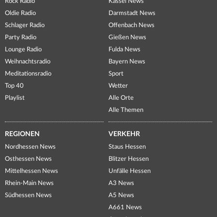
Rock Radio
Kassel News
Oldie Radio
Darmstadt News
Schlager Radio
Offenbach News
Party Radio
Gießen News
Lounge Radio
Fulda News
Weihnachtsradio
Bayern News
Meditationsradio
Sport
Top 40
Wetter
Playlist
Alle Orte
Alle Themen
REGIONEN
VERKEHR
Nordhessen News
Staus Hessen
Osthessen News
Blitzer Hessen
Mittelhessen News
Unfälle Hessen
Rhein-Main News
A3 News
Südhessen News
A5 News
A661 News