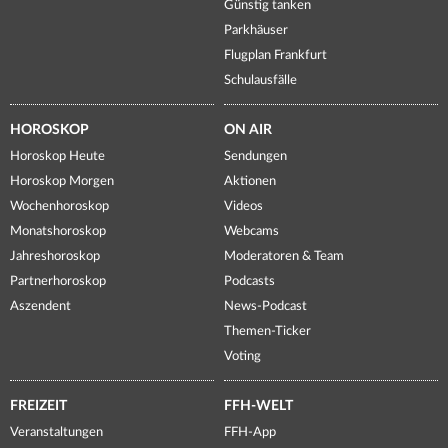
Günstig tanken
Parkhäuser
Flugplan Frankfurt
Schulausfälle
HOROSKOP
ON AIR
Horoskop Heute
Sendungen
Horoskop Morgen
Aktionen
Wochenhoroskop
Videos
Monatshoroskop
Webcams
Jahreshoroskop
Moderatoren & Team
Partnerhoroskop
Podcasts
Aszendent
News-Podcast
Themen-Ticker
Voting
FREIZEIT
FFH-WELT
Veranstaltungen
FFH-App