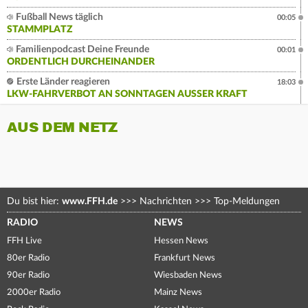
Fußball News täglich
00:05
STAMMPLATZ
Familienpodcast Deine Freunde
00:01
ORDENTLICH DURCHEINANDER
Erste Länder reagieren
18:03
LKW-FAHRVERBOT AN SONNTAGEN AUSSER KRAFT
AUS DEM NETZ
Du bist hier:
www.FFH.de
>>>
Nachrichten
>>>
Top-Meldungen
RADIO
NEWS
FFH Live
Hessen News
80er Radio
Frankfurt News
90er Radio
Wiesbaden News
2000er Radio
Mainz News