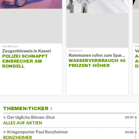
Zeugenhinweis in Kassel
Kommunen rufen zum Sparen auf
POLIZEI SCHNAPPT
A
WASSERVERBRAUCH 40
EINBRECHER AM
A
PROZENT HÖHER
RONDELL
D
THEMEN-TICKER
Der tägliche Börsen-Shot
04:59
ALLES AUF AKTIEN
Kriegsreporter Paul Ronzheimer
04:00
RONZHEIMER