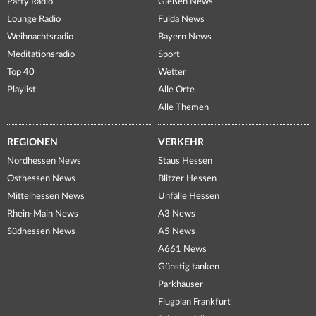
Party Radio
Gießen News
Lounge Radio
Fulda News
Weihnachtsradio
Bayern News
Meditationsradio
Sport
Top 40
Wetter
Playlist
Alle Orte
Alle Themen
REGIONEN
VERKEHR
Nordhessen News
Staus Hessen
Osthessen News
Blitzer Hessen
Mittelhessen News
Unfälle Hessen
Rhein-Main News
A3 News
Südhessen News
A5 News
A661 News
Günstig tanken
Parkhäuser
Flugplan Frankfurt