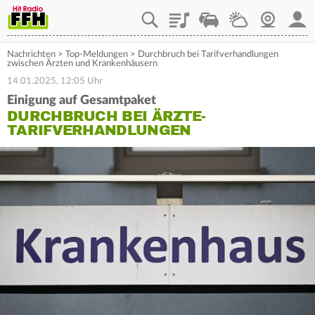
Playlist
Staupilot
Wetter
Webcam
Mein
Nachrichten
>
Top-Meldungen
>
Durchbruch bei Tarifverhandlungen
zwischen Ärzten und Krankenhäusern
14.01.2025, 12:05 Uhr
Einigung auf Gesamtpaket
DURCHBRUCH BEI ÄRZTE-
TARIFVERHANDLUNGEN