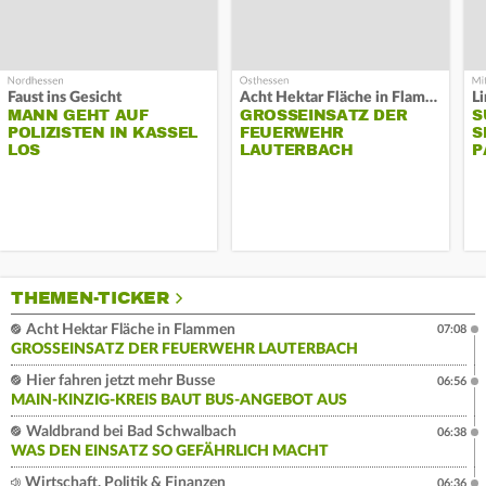
Faust ins Gesicht
Acht Hektar Fläche in Flammen
MANN GEHT AUF
GROSSEINSATZ DER F
S
POLIZISTEN IN KASSEL
EUERWEHR L
S
LOS
AUTERBACH
P
THEMEN-TICKER
Acht Hektar Fläche in Flammen
07:08
GROSSEINSATZ DER FEUERWEHR LAUTERBACH
Hier fahren jetzt mehr Busse
06:56
MAIN-KINZIG-KREIS BAUT BUS-ANGEBOT AUS
Waldbrand bei Bad Schwalbach
06:38
WAS DEN EINSATZ SO GEFÄHRLICH MACHT
Wirtschaft, Politik & Finanzen
06:36