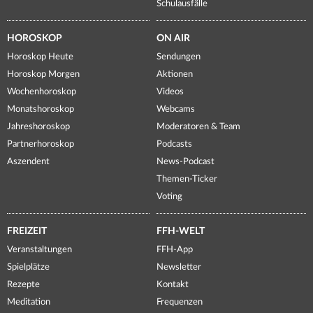
Schulausfälle
HOROSKOP
ON AIR
Horoskop Heute
Sendungen
Horoskop Morgen
Aktionen
Wochenhoroskop
Videos
Monatshoroskop
Webcams
Jahreshoroskop
Moderatoren & Team
Partnerhoroskop
Podcasts
Aszendent
News-Podcast
Themen-Ticker
Voting
FREIZEIT
FFH-WELT
Veranstaltungen
FFH-App
Spielplätze
Newsletter
Rezepte
Kontakt
Meditation
Frequenzen