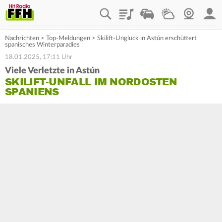
Playlist
Staupilot
Wetter
Webcam
Mein
Nachrichten
>
Top-Meldungen
>
Skilift-Unglück in Astún erschüttert
spanisches Winterparadies
18.01.2025, 17:11 Uhr
Viele Verletzte in Astún
SKILIFT-UNFALL IM NORDOSTEN
SPANIENS