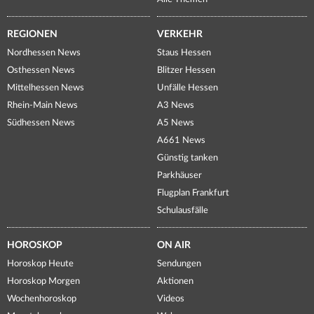
REGIONEN
VERKEHR
Nordhessen News
Staus Hessen
Osthessen News
Blitzer Hessen
Mittelhessen News
Unfälle Hessen
Rhein-Main News
A3 News
Südhessen News
A5 News
A661 News
Günstig tanken
Parkhäuser
Flugplan Frankfurt
Schulausfälle
HOROSKOP
ON AIR
Horoskop Heute
Sendungen
Horoskop Morgen
Aktionen
Wochenhoroskop
Videos