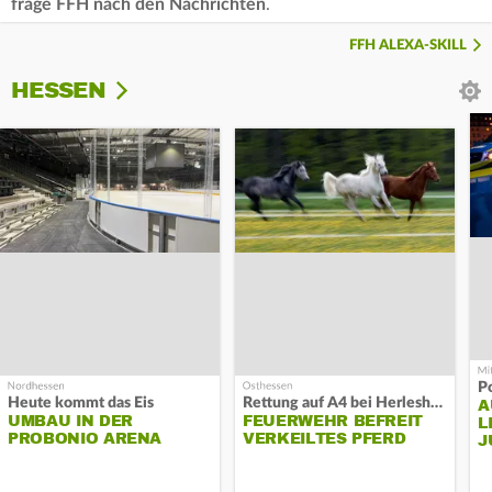
frage FFH nach den Nachrichten
.
FFH ALEXA-SKILL
HESSEN
P
Heute kommt das Eis
Rettung auf A4 bei Herleshausen
A
UMBAU IN DER
FEUERWEHR BEFREIT
L
PROBONIO ARENA
VERKEILTES PFERD
J