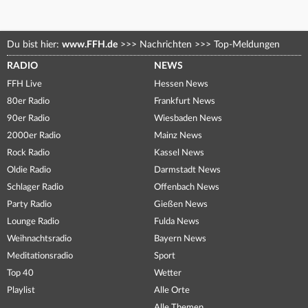
Du bist hier:
www.FFH.de
>>>
Nachrichten
>>>
Top-Meldungen
RADIO
NEWS
FFH Live
Hessen News
80er Radio
Frankfurt News
90er Radio
Wiesbaden News
2000er Radio
Mainz News
Rock Radio
Kassel News
Oldie Radio
Darmstadt News
Schlager Radio
Offenbach News
Party Radio
Gießen News
Lounge Radio
Fulda News
Weihnachtsradio
Bayern News
Meditationsradio
Sport
Top 40
Wetter
Playlist
Alle Orte
Alle Themen