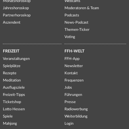
Monatshoroskop
Webcams
Jahreshoroskop
Moderatoren & Team
Partnerhoroskop
Podcasts
Aszendent
News-Podcast
Themen-Ticker
Voting
FREIZEIT
FFH-WELT
Veranstaltungen
FFH-App
Spielplätze
Newsletter
Rezepte
Kontakt
Meditation
Frequenzen
Ausflugsziele
Jobs
Freizeit-Tipps
Führungen
Ticketshop
Presse
Lotto Hessen
Radiowerbung
Spiele
Weiterbildung
Mahjong
Login