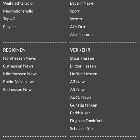
Weihnachtsradio
Bayern News
Meditationsradio
Sport
Top 40
Wetter
Playlist
Alle Orte
Alle Themen
REGIONEN
VERKEHR
Nordhessen News
Staus Hessen
Osthessen News
Blitzer Hessen
Mittelhessen News
Unfälle Hessen
Rhein-Main News
A3 News
Südhessen News
A5 News
A661 News
Günstig tanken
Parkhäuser
Flugplan Frankfurt
Schulausfälle