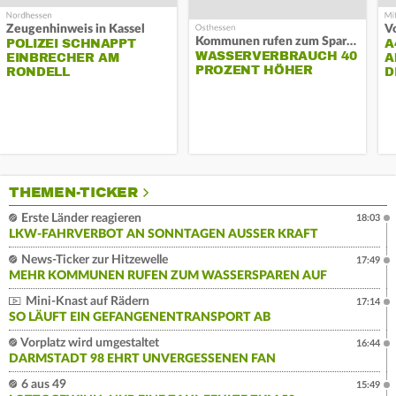
Zeugenhinweis in Kassel
Kommunen rufen zum Sparen auf
POLIZEI SCHNAPPT
A
WASSERVERBRAUCH 40
EINBRECHER AM
A
PROZENT HÖHER
RONDELL
D
THEMEN-TICKER
Erste Länder reagieren
18:03
LKW-FAHRVERBOT AN SONNTAGEN AUSSER KRAFT
News-Ticker zur Hitzewelle
17:49
MEHR KOMMUNEN RUFEN ZUM WASSERSPAREN AUF
Mini-Knast auf Rädern
17:14
SO LÄUFT EIN GEFANGENENTRANSPORT AB
Vorplatz wird umgestaltet
16:44
DARMSTADT 98 EHRT UNVERGESSENEN FAN
6 aus 49
15:49