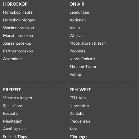
HOROSKOP
ON AIR
Horoskop Heute
Sendungen
Horoskop Morgen
Aktionen
Wochenhoroskop
Videos
Monatshoroskop
Webcams
Jahreshoroskop
Moderatoren & Team
Partnerhoroskop
Podcasts
Aszendent
News-Podcast
Themen-Ticker
Voting
FREIZEIT
FFH-WELT
Veranstaltungen
FFH-App
Spielplätze
Newsletter
Rezepte
Kontakt
Meditation
Frequenzen
Ausflugsziele
Jobs
Freizeit-Tipps
Führungen