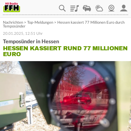
Playlist
Staupilot
Wetter
Webcam
Mein
Nachrichten
>
Top-Meldungen
>
Hessen kassiert 77 Millionen Euro durch
Temposünder
20.01.2025, 12:51 Uhr
Temposünder in Hessen
HESSEN KASSIERT RUND 77 MILLIONEN
EURO