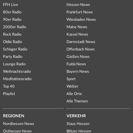
FFH Live
Hessen News
80er Radio
Frankfurt News
90er Radio
Wiesbaden News
2000er Radio
Mainz News
Rock Radio
Kassel News
Oldie Radio
Darmstadt News
Schlager Radio
Offenbach News
Party Radio
Gießen News
Lounge Radio
Fulda News
Weihnachtsradio
Bayern News
Meditationsradio
Sport
Top 40
Wetter
Playlist
Alle Orte
Alle Themen
REGIONEN
VERKEHR
Nordhessen News
Staus Hessen
Osthessen News
Blitzer Hessen