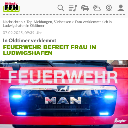
Playlist
Staupilot
Wetter
Webcam
Mein
Nachrichten
>
Top-Meldungen
,
Südhessen
>
Frau verklemmt sich in
Ludwigshafen in Oldtimer
07.02.2025, 09:39 Uhr
In Oldtimer verklemmt
FEUERWEHR BEFREIT FRAU IN
LUDWIGSHAFEN