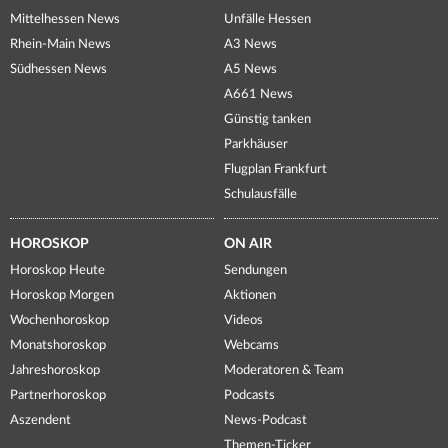
Mittelhessen News
Unfälle Hessen
Rhein-Main News
A3 News
Südhessen News
A5 News
A661 News
Günstig tanken
Parkhäuser
Flugplan Frankfurt
Schulausfälle
HOROSKOP
ON AIR
Horoskop Heute
Sendungen
Horoskop Morgen
Aktionen
Wochenhoroskop
Videos
Monatshoroskop
Webcams
Jahreshoroskop
Moderatoren & Team
Partnerhoroskop
Podcasts
Aszendent
News-Podcast
Themen-Ticker