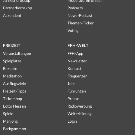
Jahreshoroskop
Moderatoren & Team
Partnerhoroskop
Podcasts
Aszendent
News-Podcast
Themen-Ticker
Voting
FREIZEIT
FFH-WELT
Veranstaltungen
FFH-App
Spielplätze
Newsletter
Rezepte
Kontakt
Meditation
Frequenzen
Ausflugsziele
Jobs
Freizeit-Tipps
Führungen
Ticketshop
Presse
Lotto Hessen
Radiowerbung
Spiele
Weiterbildung
Mahjong
Login
Backgammon