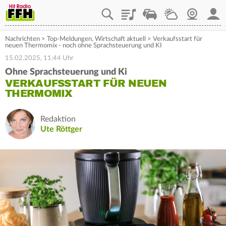
Playlist
Staupilot
Wetter
Webcam
Mein
Nachrichten
>
Top-Meldungen
,
Wirtschaft aktuell
>
Verkaufsstart für
neuen Thermomix - noch ohne Sprachsteuerung und KI
15.02.2025, 11:44 Uhr
Ohne Sprachsteuerung und Ki
VERKAUFSSTART FÜR NEUEN
THERMOMIX
Redaktion
Ute Röttger