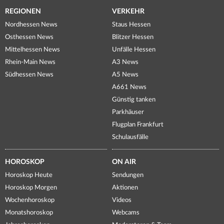
REGIONEN
VERKEHR
Nordhessen News
Staus Hessen
Osthessen News
Blitzer Hessen
Mittelhessen News
Unfälle Hessen
Rhein-Main News
A3 News
Südhessen News
A5 News
A661 News
Günstig tanken
Parkhäuser
Flugplan Frankfurt
Schulausfälle
HOROSKOP
ON AIR
Horoskop Heute
Sendungen
Horoskop Morgen
Aktionen
Wochenhoroskop
Videos
Monatshoroskop
Webcams