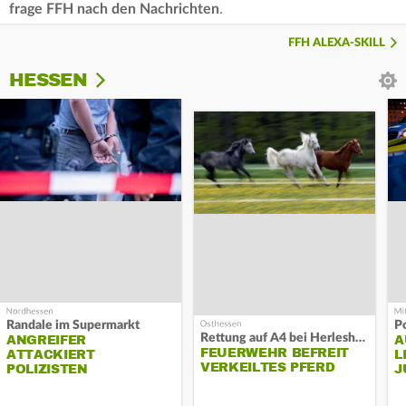
frage FFH nach den Nachrichten
.
FFH ALEXA-SKILL
HESSEN
Randale im Supermarkt
P
Rettung auf A4 bei Herleshausen
ANGREIFER
A
FEUERWEHR BEFREIT
ATTACKIERT
L
VERKEILTES PFERD
POLIZISTEN
J