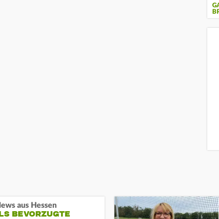
G
B
ews aus Hessen
ALS BEVORZUGTE