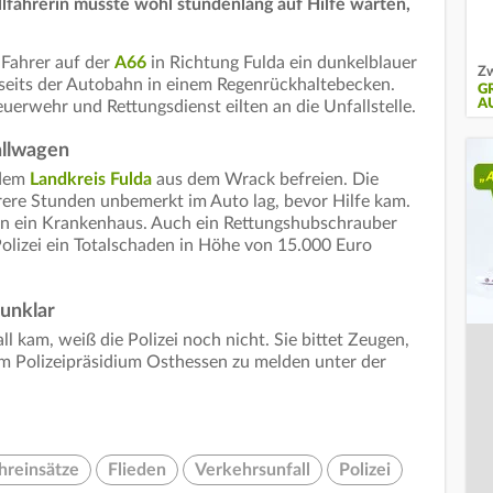
lfahrerin musste wohl stundenlang auf Hilfe warten,
Fahrer auf der
A66
in Richtung Fulda ein dunkelblauer
Zw
bseits der Autobahn in einem Regenrückhaltebecken.
G
U
euerwehr und Rettungsdienst eilten an die Unfallstelle.
allwagen
 dem
Landkreis Fulda
aus dem Wrack befreien. Die
hrere Stunden unbemerkt im Auto lag, bevor Hilfe kam.
in ein Krankenhaus. Auch ein Rettungshubschrauber
Polizei ein Totalschaden in Höhe von 15.000 Euro
 unklar
 kam, weiß die Polizei noch nicht. Sie bittet Zeugen,
m Polizeipräsidium Osthessen zu melden unter der
reinsätze
Flieden
Verkehrsunfall
Polizei