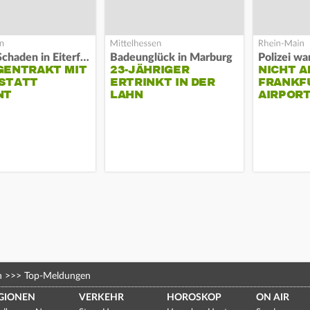
Hoher Schaden in Eiterfeld
Badeunglück in Marburg
GENTRAKT MIT
23-JÄHRIGER
NICHT A
STATT
ERTRINKT IN DER
FRANKF
NT
LAHN
AIRPORT
n
>>>
Top-Meldungen
GIONEN
VERKEHR
HOROSKOP
ON AIR