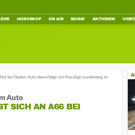
KEHR
HOROSKOP
ON AIR
MUSIK
AKTIONEN
VIDE
A
A66 bei Flieden: Auto überschlägt sich Frau liegt stundenlang im
im Auto
T SICH AN A66 BEI