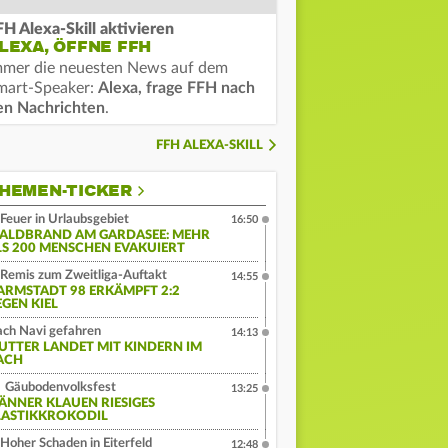
FH Alexa-Skill aktivieren
LEXA, ÖFFNE FFH
mmer die neuesten News auf dem
mart-Speaker:
Alexa, frage FFH nach
en Nachrichten
.
FFH ALEXA-SKILL
HEMEN-TICKER
Feuer in Urlaubsgebiet
16:50
ALDBRAND AM GARDASEE: MEHR
LS 200 MENSCHEN EVAKUIERT
Remis zum Zweitliga-Auftakt
14:55
ARMSTADT 98 ERKÄMPFT 2:2
EGEN KIEL
ch Navi gefahren
14:13
UTTER LANDET MIT KINDERN IM
ACH
Gäubodenvolksfest
13:25
ÄNNER KLAUEN RIESIGES
LASTIKKROKODIL
Hoher Schaden in Eiterfeld
12:48