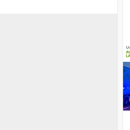
Un
A
L