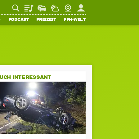
Playlist
Staupilot
Wetter
Webcam
Mein FFH
O
PODCAST
FREIZEIT
FFH-WELT
UCH INTERESSANT