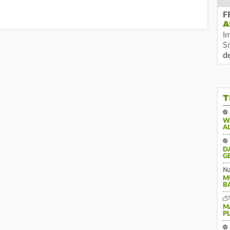
F
A
I
S
d
T
W
A
D
G
Na
M
B
M
P