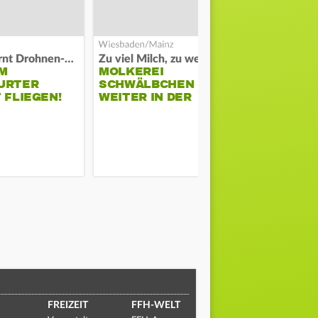
Polizei warnt Drohnen-Besitzer
Zu viel Milch, zu wenig Abnehme
M
MOLKEREI
DARMSTAD
URTER
SCHWÄLBCHEN
ERKÄMPFT
 FLIEGEN!
WEITER IN DER
GEGEN KI
KRISE
FREIZEIT
FFH-WELT