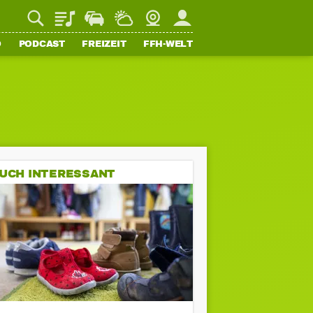
Playlist
Staupilot
Wetter
Webcam
Mein FFH
O
PODCAST
FREIZEIT
FFH-WELT
UCH INTERESSANT