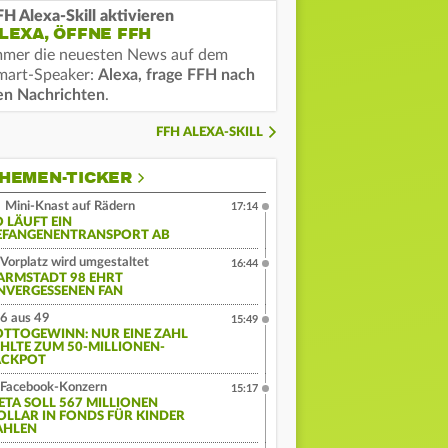
FH Alexa-Skill aktivieren
LEXA, ÖFFNE FFH
mmer die neuesten News auf dem
mart-Speaker:
Alexa, frage FFH nach
en Nachrichten
.
FFH ALEXA-SKILL
HEMEN-TICKER
Mini-Knast auf Rädern
17:14
O LÄUFT EIN
EFANGENENTRANSPORT AB
Vorplatz wird umgestaltet
16:44
ARMSTADT 98 EHRT
NVERGESSENEN FAN
6 aus 49
15:49
OTTOGEWINN: NUR EINE ZAHL
EHLTE ZUM 50-MILLIONEN-
ACKPOT
Facebook-Konzern
15:17
ETA SOLL 567 MILLIONEN
OLLAR IN FONDS FÜR KINDER
AHLEN