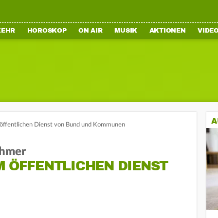
KEHR
HOROSKOP
ON AIR
MUSIK
AKTIONEN
VIDE
A
 öffentlichen Dienst von Bund und Kommunen
ehmer
M ÖFFENTLICHEN DIENST