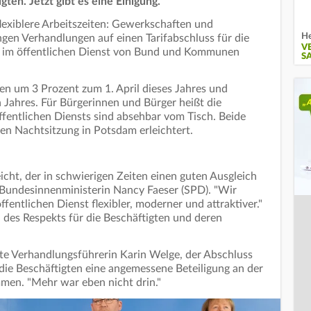
gten. Jetzt gibt es eine Einigung.
lexiblere Arbeitszeiten: Gewerkschaften und
He
ngen Verhandlungen auf einen Tarifabschluss für die
V
en im öffentlichen Dienst von Bund und Kommunen
S
n um 3 Prozent zum 1. April dieses Jahres und
 Jahres. Für Bürgerinnen und Bürger heißt die
 öffentlichen Diensts sind absehbar vom Tisch. Beide
ren Nachtsitzung in Potsdam erleichtert.
icht, der in schwierigen Zeiten einen guten Ausgleich
e Bundesinnenministerin Nancy Faeser (SPD). "Wir
entlichen Dienst flexibler, moderner und attraktiver."
n des Respekts für die Beschäftigten und deren
te Verhandlungsführerin Karin Welge, der Abschluss
die Beschäftigten eine angemessene Beteiligung an der
men. "Mehr war eben nicht drin."