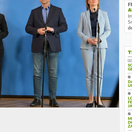
F
A
I
S
d
T
S
G
D
U
L
F
J
M
D
Z