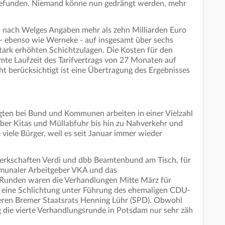
gefunden. Niemand könne nun gedrängt werden, mehr
 nach Welges Angaben mehr als zehn Milliarden Euro
e - ebenso wie Werneke - auf insgesamt über sechs
tark erhöhten Schichtzulagen. Die Kosten für den
amte Laufzeit des Tarifvertrags von 27 Monaten auf
ht berücksichtigt ist eine Übertragung des Ergebnisses
igten bei Bund und Kommunen arbeiten in einer Vielzahl
ber Kitas und Müllabfuhr bis hin zu Nahverkehr und
 viele Bürger, weil es seit Januar immer wieder
erkschaften Verdi und dbb Beamtenbund am Tisch, für
mmunaler Arbeitgeber VKA und das
 Runden waren die Verhandlungen Mitte März für
te eine Schlichtung unter Führung des ehemaligen CDU-
heren Bremer Staatsrats Henning Lühr (SPD). Obwohl
g die vierte Verhandlungsrunde in Potsdam nur sehr zäh