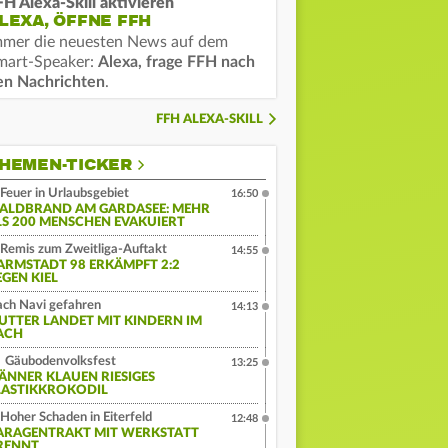
FH Alexa-Skill aktivieren
LEXA, ÖFFNE FFH
mmer die neuesten News auf dem
mart-Speaker:
Alexa, frage FFH nach
en Nachrichten
.
FFH ALEXA-SKILL
HEMEN-TICKER
Feuer in Urlaubsgebiet
16:50
ALDBRAND AM GARDASEE: MEHR
LS 200 MENSCHEN EVAKUIERT
Remis zum Zweitliga-Auftakt
14:55
ARMSTADT 98 ERKÄMPFT 2:2
EGEN KIEL
ch Navi gefahren
14:13
UTTER LANDET MIT KINDERN IM
ACH
Gäubodenvolksfest
13:25
ÄNNER KLAUEN RIESIGES
LASTIKKROKODIL
Hoher Schaden in Eiterfeld
12:48
ARAGENTRAKT MIT WERKSTATT
RENNT