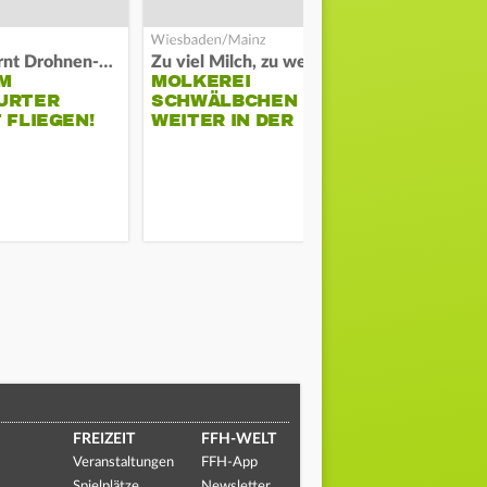
Polizei warnt Drohnen-Besitzer
Zu viel Milch, zu wenig Abnehme
M
MOLKEREI
DARMSTAD
URTER
SCHWÄLBCHEN
ERKÄMPFT
 FLIEGEN!
WEITER IN DER
GEGEN KI
KRISE
FREIZEIT
FFH-WELT
Veranstaltungen
FFH-App
Spielplätze
Newsletter