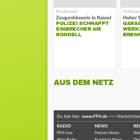
Zeugenhinweis in Kassel
POLIZEI SCHNAPPT
GARA
EINBRECHER AM
WERK
RONDELL
BREN
AUS DEM NETZ
Du bist hier:
www.FFH.de
>>>
Nachrichte
RADIO
NEWS
RE
FFH Live
Hessen News
Nor
80er Radio
Frankfurt News
Ost