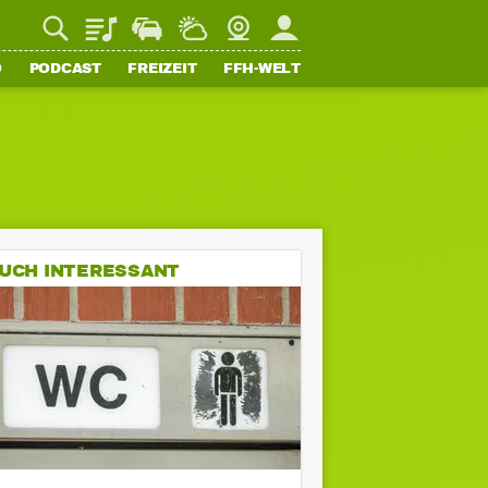
Playlist
Staupilot
Wetter
Webcam
Mein FFH
O
PODCAST
FREIZEIT
FFH-WELT
UCH INTERESSANT