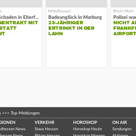
Hoher Schaden in Eiterfeld
Badeunglück in Marburg
GENTRAKT MIT
23-JÄHRIGER
NICHT A
STATT
ERTRINKT IN DER
FRANKF
NT
LAHN
AIRPORT
n
>>>
Top-Meldungen
GIONEN
VERKEHR
HOROSKOP
ON AIR
dhessen News
Staus Hessen
Horoskop Heute
Sendungen
hessen News
Blitzer Hessen
Horoskop Morgen
Aktionen