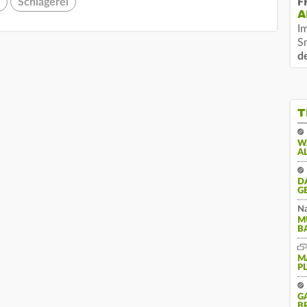
Schlägerei
F
A
I
S
d
T
W
A
D
G
Na
M
B
M
P
G
B