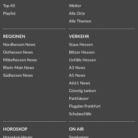
Top 40
Wetter
Playlist
Alle Orte
Alle Themen
REGIONEN
VERKEHR
Nordhessen News
Staus Hessen
Osthessen News
Blitzer Hessen
Mittelhessen News
Unfälle Hessen
Rhein-Main News
A3 News
Südhessen News
A5 News
A661 News
Günstig tanken
Parkhäuser
Flugplan Frankfurt
Schulausfälle
HOROSKOP
ON AIR
Horoskop Heute
Sendungen