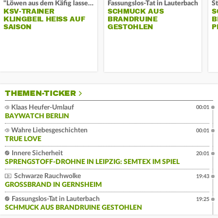
"Löwen aus dem Käfig lassen"
Fassungslos-Tat in Lauterbach
KSV-TRAINER
SCHMUCK AUS
S
KLINGBEIL HEISS AUF S
BRANDRUINE
B
AISON
GESTOHLEN
P
THEMEN-TICKER
Klaas Heufer-Umlauf
00:01
BAYWATCH BERLIN
Wahre Liebesgeschichten
00:01
TRUE LOVE
Innere Sicherheit
20:01
SPRENGSTOFF-DROHNE IN LEIPZIG: SEMTEX IM SPIEL
Schwarze Rauchwolke
19:43
GROSSBRAND IN GERNSHEIM
Fassungslos-Tat in Lauterbach
19:25
SCHMUCK AUS BRANDRUINE GESTOHLEN