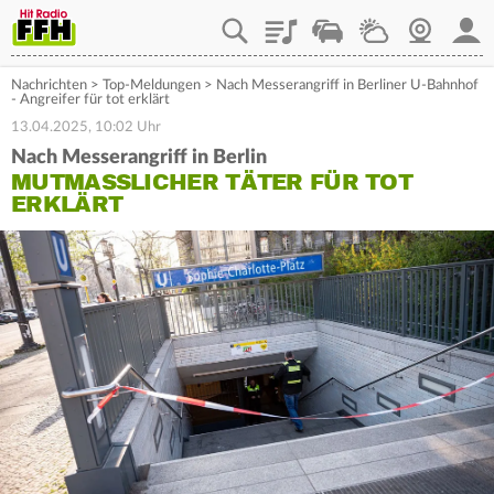
Playlist
Staupilot
Wetter
Webcam
Mein
Nachrichten
>
Top-Meldungen
>
Nach Messerangriff in Berliner U-Bahnhof
- Angreifer für tot erklärt
13.04.2025, 10:02 Uhr
Nach Messerangriff in Berlin
MUTMASSLICHER TÄTER FÜR TOT E
RKLÄRT