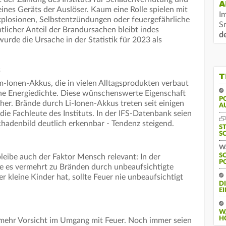
A
nes Geräts der Auslöser. Kaum eine Rolle spielen mit
I
Explosionen, Selbstentzündungen oder feuergefährliche
S
tlicher Anteil der Brandursachen bleibt indes
d
 wurde die Ursache in der Statistik für 2023 als
s
T
-Ionen-Akkus, die in vielen Alltagsprodukten verbaut
ohe Energiedichte. Diese wünschenswerte Eigenschaft
PO
nher. Brände durch Li-Ionen-Akkus treten seit einigen
U
die Fachleute des Instituts. In der IFS-Datenbank seien
Schadenbild deutlich erkennbar - Tendenz steigend.
S
S
Wa
S
eibe auch der Faktor Mensch relevant: In der
P
 es vermehrt zu Bränden durch unbeaufsichtigte
 kleine Kinder hat, sollte Feuer nie unbeaufsichtigt
D
E
W
H
mehr Vorsicht im Umgang mit Feuer. Noch immer seien