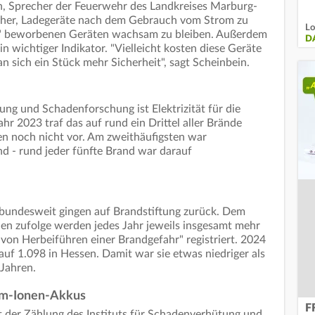
in, Sprecher der Feuerwehr des Landkreises Marburg-
aher, Ladegeräte nach dem Gebrauch vom Strom zu
Lo
ent" beworbenen Geräten wachsam zu bleiben. Außerdem
D
in wichtiger Indikator. "Vielleicht kosten diese Geräte
n sich ein Stück mehr Sicherheit", sagt Scheinbein.
ung und Schadenforschung ist Elektrizität für die
hr 2023 traf das auf rund ein Drittel aller Brände
en noch nicht vor. Am zweithäufigsten war
d - rund jeder fünfte Brand war darauf
 bundesweit gingen auf Brandstiftung zurück. Dem
en zufolge werden jedes Jahr jeweils insgesamt mehr
 von Herbeiführen einer Brandgefahr" registriert. 2024
 auf 1.098 in Hessen. Damit war sie etwas niedriger als
 Jahren.
um-Ionen-Akkus
F
t der Zählung des Instituts für Schadenverhütung und