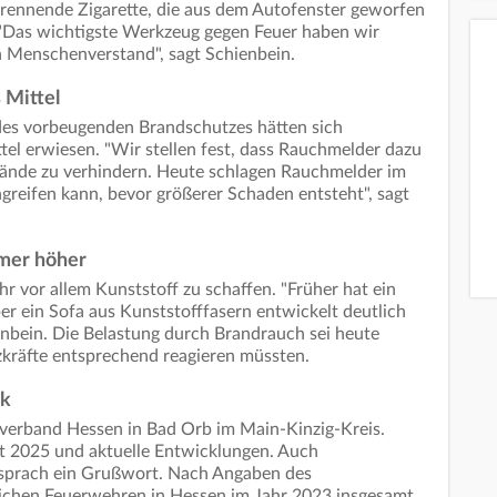
rennende Zigarette, die aus dem Autofenster geworfen
 "Das wichtigste Werkzeug gegen Feuer haben wir
 Menschenverstand", sagt Schienbein.
 Mittel
des vorbeugenden Brandschutzes hätten sich
l erwiesen. "Wir stellen fest, dass Rauchmelder dazu
Brände zu verhindern. Heute schlagen Rauchmelder im
ngreifen kann, bevor größerer Schaden entsteht", sagt
mer höher
r vor allem Kunststoff zu schaffen. "Früher hat ein
r ein Sofa aus Kunststofffasern entwickelt deutlich
enbein. Die Belastung durch Brandrauch sei heute
zkräfte entsprechend reagieren müssten.
ck
verband Hessen in Bad Orb im Main-Kinzig-Kreis.
t 2025 und aktuelle Entwicklungen. Auch
sprach ein Grußwort. Nach Angaben des
lichen Feuerwehren in Hessen im Jahr 2023 insgesamt