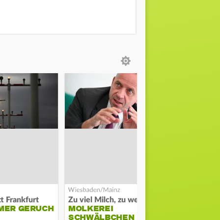
t Frankfurt
Zu viel Milch, zu wenig Abnehme
MER GERUCH
MOLKEREI
STADTRAT
SCHWÄLBCHEN
WIEDER F