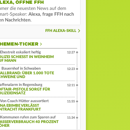
LEXA, ÖFFNE FFH
mmer die neuesten News auf dem
mart-Speaker:
Alexa, frage FFH nach
en Nachrichten
.
FFH ALEXA-SKILL
HEMEN-TICKER
Ehestreit eskaliert heftig
12:27
LIZEI SCHIESST IN WEINHEIM A
F MANN
Bauernhof in Schwaben
12:23
TALLBRAND: ÜBER 1.000 TOTE
CHWEINE UND
ffenalarm in Regensburg
12:11
OFTAIR-PISTOLE SORGT FÜR
OLIZEIEINSATZ
Von Coach Hütter aussortiert
11:55
INA EBIMBE VERLÄSST
INTRACHT FRANKFURT
Kommunen rufen zum Sparen auf
11:34
ASSERVERBRAUCH 40 PROZENT
ÖHER