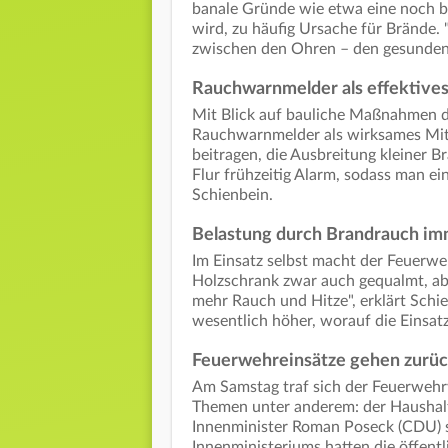
banale Gründe wie etwa eine noch b
wird, zu häufig Ursache für Brände.
zwischen den Ohren – den gesunden
Rauchwarnmelder als effektives
Mit Blick auf bauliche Maßnahmen 
Rauchwarnmelder als wirksames Mitte
beitragen, die Ausbreitung kleiner 
Flur frühzeitig Alarm, sodass man ei
Schienbein.
Belastung durch Brandrauch im
Im Einsatz selbst macht der Feuerweh
Holzschrank zwar auch gequalmt, abe
mehr Rauch und Hitze", erklärt Schi
wesentlich höher, worauf die Einsat
Feuerwehreinsätze gehen zurü
Am Samstag traf sich der Feuerwehr
Themen unter anderem: der Haushal
Innenminister Roman Poseck (CDU) 
Innenministeriums hatten die öffent