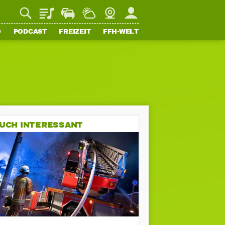
Playlist
Staupilot
Wetter
Webcam
Mein FFH
O
PODCAST
FREIZEIT
FFH-WELT
UCH INTERESSANT