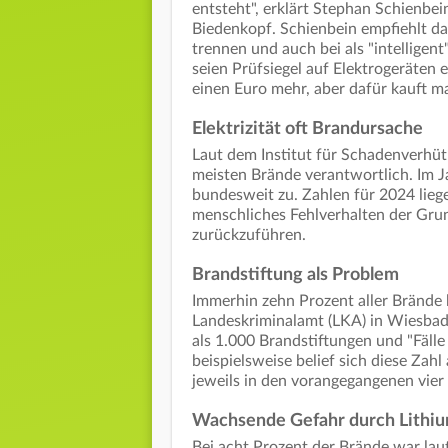
entsteht", erklärt Stephan Schienbe
Biedenkopf. Schienbein empfiehlt d
trennen und auch bei als "intellig
seien Prüfsiegel auf Elektrogeräten e
einen Euro mehr, aber dafür kauft ma
Elektrizität oft Brandursache
Laut dem Institut für Schadenverhüt
meisten Brände verantwortlich. Im Ja
bundesweit zu. Zahlen für 2024 lieg
menschliches Fehlverhalten der Grun
zurückzuführen.
Brandstiftung als Problem
Immerhin zehn Prozent aller Brände
Landeskriminalamt (LKA) in Wiesbad
als 1.000 Brandstiftungen und "Fälle
beispielsweise belief sich diese Zahl
jeweils in den vorangegangenen vier
Wachsende Gefahr durch Lithi
Bei acht Prozent der Brände war lau