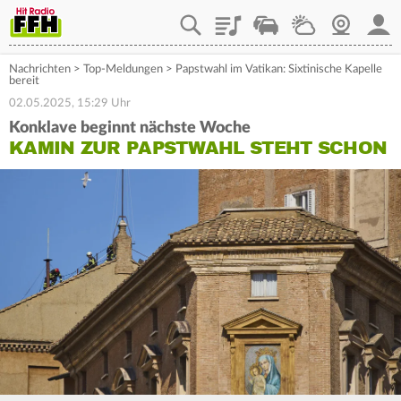
Playlist
Staupilot
Wetter
Webcam
Mein
Nachrichten
>
Top-Meldungen
>
Papstwahl im Vatikan: Sixtinische Kapelle
bereit
02.05.2025, 15:29 Uhr
Konklave beginnt nächste Woche
KAMIN ZUR PAPSTWAHL STEHT SCHON