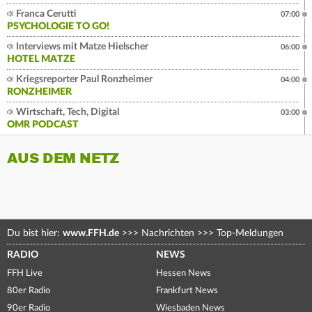
Franca Cerutti
07:00
PSYCHOLOGIE TO GO!
Interviews mit Matze Hielscher
06:00
HOTEL MATZE
Kriegsreporter Paul Ronzheimer
04:00
RONZHEIMER
Wirtschaft, Tech, Digital
03:00
OMR PODCAST
AUS DEM NETZ
Du bist hier:
www.FFH.de
>>>
Nachrichten
>>>
Top-Meldungen
RADIO
NEWS
FFH Live
Hessen News
80er Radio
Frankfurt News
90er Radio
Wiesbaden News