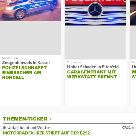
Zeugenhinweis in Kassel
Hoher Schaden in Eiterfeld
Un
POLIZEI SCHNAPPT
GARAGENTRAKT MIT
M
EINBRECHER AM
WERKSTATT BRENNT
S
RONDELL
THEMEN-TICKER
Unfallflucht bei Wetter
07:32
MOTORRADFAHRER STIRBT AUF DER B252