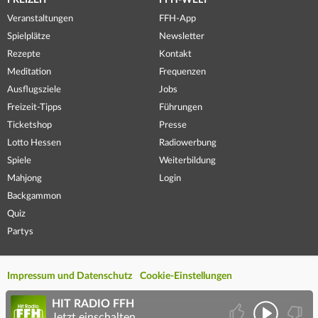
FREIZEIT
FFH-WELT
Veranstaltungen
FFH-App
Spielplätze
Newsletter
Rezepte
Kontakt
Meditation
Frequenzen
Ausflugsziele
Jobs
Freizeit-Tipps
Führungen
Ticketshop
Presse
Lotto Hessen
Radiowerbung
Spiele
Weiterbildung
Mahjong
Login
Backgammon
Quiz
Partys
Impressum und Datenschutz
Cookie-Einstellungen
HIT RADIO FFH
Jetzt einschalten