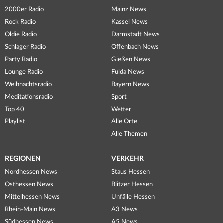
2000er Radio
Mainz News
Rock Radio
Kassel News
Oldie Radio
Darmstadt News
Schlager Radio
Offenbach News
Party Radio
Gießen News
Lounge Radio
Fulda News
Weihnachtsradio
Bayern News
Meditationsradio
Sport
Top 40
Wetter
Playlist
Alle Orte
Alle Themen
REGIONEN
VERKEHR
Nordhessen News
Staus Hessen
Osthessen News
Blitzer Hessen
Mittelhessen News
Unfälle Hessen
Rhein-Main News
A3 News
Südhessen News
A5 News