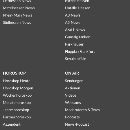
Osthessen News
Blitzer Hessen
Mittelhessen News
Unfälle Hessen
Rhein-Main News
A3 News
Südhessen News
A5 News
A661 News
Günstig tanken
Parkhäuser
Flugplan Frankfurt
Schulausfälle
HOROSKOP
ON AIR
Horoskop Heute
Sendungen
Horoskop Morgen
Aktionen
Wochenhoroskop
Videos
Monatshoroskop
Webcams
Jahreshoroskop
Moderatoren & Team
Partnerhoroskop
Podcasts
Aszendent
News-Podcast