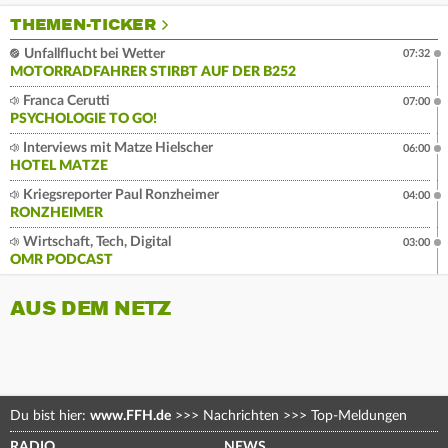
THEMEN-TICKER
Unfallflucht bei Wetter
07:32
MOTORRADFAHRER STIRBT AUF DER B252
Franca Cerutti
07:00
PSYCHOLOGIE TO GO!
Interviews mit Matze Hielscher
06:00
HOTEL MATZE
Kriegsreporter Paul Ronzheimer
04:00
RONZHEIMER
Wirtschaft, Tech, Digital
03:00
OMR PODCAST
AUS DEM NETZ
Du bist hier:
www.FFH.de
>>>
Nachrichten
>>>
Top-Meldungen
RADIO
NEWS