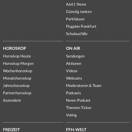
A661 News
Günstig tanken
Parkhäuser
Flugplan Frankfurt
Schulausfälle
HOROSKOP
ON AIR
Horoskop Heute
Sendungen
Horoskop Morgen
Aktionen
Wochenhoroskop
Videos
Monatshoroskop
Webcams
Jahreshoroskop
Moderatoren & Team
Partnerhoroskop
Podcasts
Aszendent
News-Podcast
Themen-Ticker
Voting
FREIZEIT
FFH-WELT