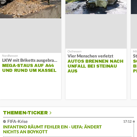
Vier Menschen verletzt
LKW mit Briketts ausgebrannt
AUTOS BRENNEN NACH
S
MEGA-STAUS AUF A44
UNFALL BEI STEINAU
B
UND RUND UM KASSEL
AUS
P
THEMEN-TICKER
FIFA-Krise
17:12
INFANTINO RÄUMT FEHLER EIN - UEFA: ÄNDERT
NICHTS AN BOYKOTT