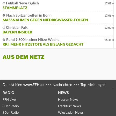
Fußball News täglich
17:08
STAMMPLATZ
Nach Spitzentreffen in Bonn
17:06
MASSNAHMEN GEGEN NIEDRIGWASSER-FOLGEN
Christian Falk
17:00
BAYERN INSIDER
Rund 9.600 in einer Hitze-Woche
16:41
RKI: MEHR HITZETOTE ALS BISLANG GEDACHT
AUS DEM NETZ
Du bist hier:
www.FFH.de
>>>
Nachrichten
>>>
Top-Meldungen
RADIO
NEWS
FFH Live
Hessen News
80er Radio
Frankfurt News
90er Radio
Wiesbaden News