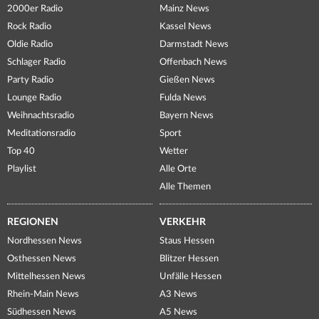
2000er Radio
Mainz News
Rock Radio
Kassel News
Oldie Radio
Darmstadt News
Schlager Radio
Offenbach News
Party Radio
Gießen News
Lounge Radio
Fulda News
Weihnachtsradio
Bayern News
Meditationsradio
Sport
Top 40
Wetter
Playlist
Alle Orte
Alle Themen
REGIONEN
VERKEHR
Nordhessen News
Staus Hessen
Osthessen News
Blitzer Hessen
Mittelhessen News
Unfälle Hessen
Rhein-Main News
A3 News
Südhessen News
A5 News