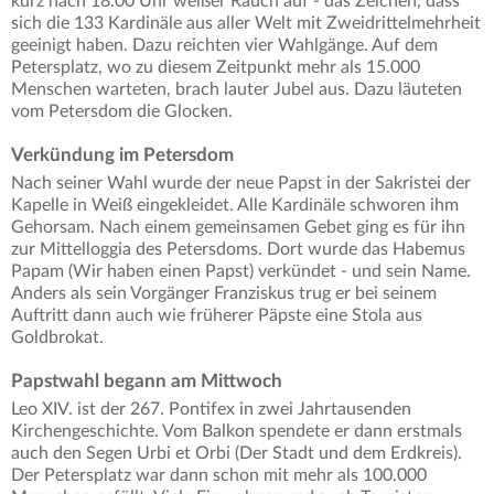
kurz nach 18.00 Uhr weißer Rauch auf - das Zeichen, dass
sich die 133 Kardinäle aus aller Welt mit Zweidrittelmehrheit
geeinigt haben. Dazu reichten vier Wahlgänge. Auf dem
Petersplatz, wo zu diesem Zeitpunkt mehr als 15.000
Menschen warteten, brach lauter Jubel aus. Dazu läuteten
vom Petersdom die Glocken.
Verkündung im Petersdom
Nach seiner Wahl wurde der neue Papst in der Sakristei der
Kapelle in Weiß eingekleidet. Alle Kardinäle schworen ihm
Gehorsam. Nach einem gemeinsamen Gebet ging es für ihn
zur Mittelloggia des Petersdoms. Dort wurde das Habemus
Papam (Wir haben einen Papst) verkündet - und sein Name.
Anders als sein Vorgänger Franziskus trug er bei seinem
Auftritt dann auch wie früherer Päpste eine Stola aus
Goldbrokat.
Papstwahl begann am Mittwoch
Leo XIV. ist der 267. Pontifex in zwei Jahrtausenden
Kirchengeschichte. Vom Balkon spendete er dann erstmals
auch den Segen Urbi et Orbi (Der Stadt und dem Erdkreis).
Der Petersplatz war dann schon mit mehr als 100.000