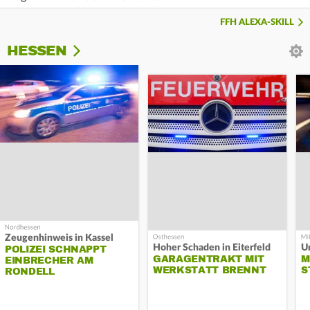
FFH ALEXA-SKILL
HESSEN
Zeugenhinweis in Kassel
Hoher Schaden in Eiterfeld
Un
POLIZEI SCHNAPPT
GARAGENTRAKT MIT
M
EINBRECHER AM
WERKSTATT BRENNT
S
RONDELL