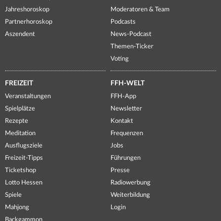
Jahreshoroskop
Moderatoren & Team
Partnerhoroskop
Podcasts
Aszendent
News-Podcast
Themen-Ticker
Voting
FREIZEIT
FFH-WELT
Veranstaltungen
FFH-App
Spielplätze
Newsletter
Rezepte
Kontakt
Meditation
Frequenzen
Ausflugsziele
Jobs
Freizeit-Tipps
Führungen
Ticketshop
Presse
Lotto Hessen
Radiowerbung
Spiele
Weiterbildung
Mahjong
Login
Backgammon