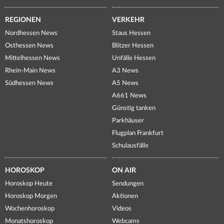
REGIONEN
VERKEHR
Nordhessen News
Staus Hessen
Osthessen News
Blitzer Hessen
Mittelhessen News
Unfälle Hessen
Rhein-Main News
A3 News
Südhessen News
A5 News
A661 News
Günstig tanken
Parkhäuser
Flugplan Frankfurt
Schulausfälle
HOROSKOP
ON AIR
Horoskop Heute
Sendungen
Horoskop Morgen
Aktionen
Wochenhoroskop
Videos
Monatshoroskop
Webcams