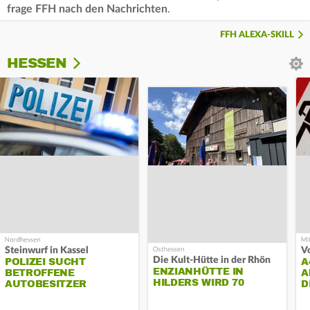
frage FFH nach den Nachrichten
.
FFH ALEXA-SKILL
HESSEN
Steinwurf in Kassel
Die Kult-Hütte in der Rhön
POLIZEI SUCHT
A
ENZIANHÜTTE IN
BETROFFENE
A
HILDERS WIRD 70
AUTOBESITZER
D