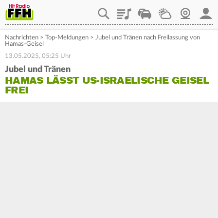
Playlist
Staupilot
Wetter
Webcam
Mein
Nachrichten
>
Top-Meldungen
>
Jubel und Tränen nach Freilassung von
Hamas-Geisel
13.05.2025, 05:25 Uhr
Jubel und Tränen
HAMAS LÄSST US-ISRAELISCHE GEISEL
FREI