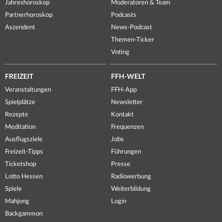
Jahreshoroskop
Moderatoren & Team
Partnerhoroskop
Podcasts
Aszendent
News-Podcast
Themen-Ticker
Voting
FREIZEIT
FFH-WELT
Veranstaltungen
FFH-App
Spielplätze
Newsletter
Rezepte
Kontakt
Meditation
Frequenzen
Ausflugsziele
Jobs
Freizeit-Tipps
Führungen
Ticketshop
Presse
Lotto Hessen
Radiowerbung
Spiele
Weiterbildung
Mahjong
Login
Backgammon