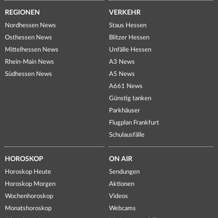
REGIONEN
VERKEHR
Nordhessen News
Staus Hessen
Osthessen News
Blitzer Hessen
Mittelhessen News
Unfälle Hessen
Rhein-Main News
A3 News
Südhessen News
A5 News
A661 News
Günstig tanken
Parkhäuser
Flugplan Frankfurt
Schulausfälle
HOROSKOP
ON AIR
Horoskop Heute
Sendungen
Horoskop Morgen
Aktionen
Wochenhoroskop
Videos
Monatshoroskop
Webcams