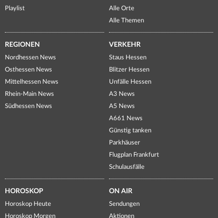
Playlist
Alle Orte
Alle Themen
REGIONEN
VERKEHR
Nordhessen News
Staus Hessen
Osthessen News
Blitzer Hessen
Mittelhessen News
Unfälle Hessen
Rhein-Main News
A3 News
Südhessen News
A5 News
A661 News
Günstig tanken
Parkhäuser
Flugplan Frankfurt
Schulausfälle
HOROSKOP
ON AIR
Horoskop Heute
Sendungen
Horoskop Morgen
Aktionen