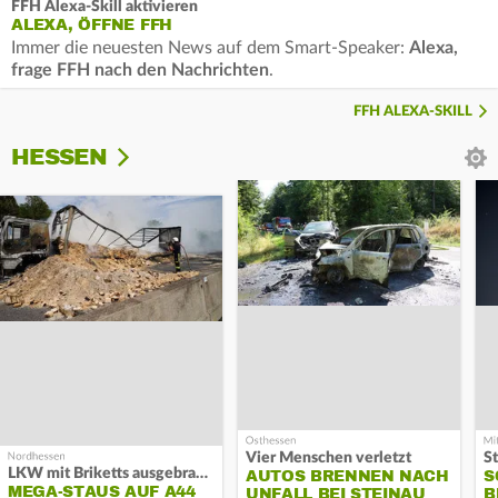
FFH Alexa-Skill aktivieren
ALEXA, ÖFFNE FFH
Immer die neuesten News auf dem Smart-Speaker:
Alexa,
frage FFH nach den Nachrichten
.
FFH ALEXA-SKILL
HESSEN
Vier Menschen verletzt
LKW mit Briketts ausgebrannt
AUTOS BRENNEN NACH
S
MEGA-STAUS AUF A44
UNFALL BEI STEINAU
B