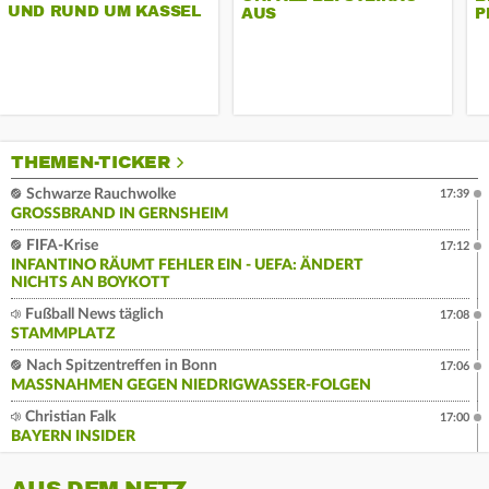
UND RUND UM KASSEL
AUS
P
THEMEN-TICKER
Schwarze Rauchwolke
17:39
GROSSBRAND IN GERNSHEIM
FIFA-Krise
17:12
INFANTINO RÄUMT FEHLER EIN - UEFA: ÄNDERT
NICHTS AN BOYKOTT
Fußball News täglich
17:08
STAMMPLATZ
Nach Spitzentreffen in Bonn
17:06
MASSNAHMEN GEGEN NIEDRIGWASSER-FOLGEN
Christian Falk
17:00
BAYERN INSIDER