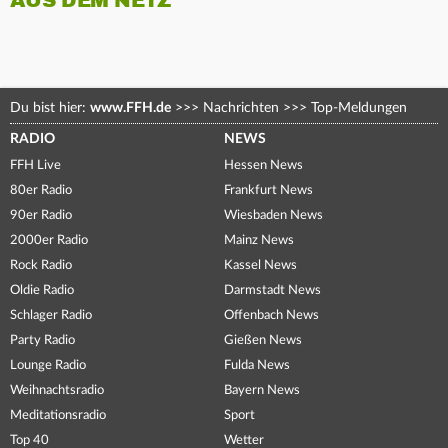
AUS DEM NETZ
Du bist hier:
www.FFH.de
>>>
Nachrichten
>>>
Top-Meldungen
RADIO
NEWS
FFH Live
Hessen News
80er Radio
Frankfurt News
90er Radio
Wiesbaden News
2000er Radio
Mainz News
Rock Radio
Kassel News
Oldie Radio
Darmstadt News
Schlager Radio
Offenbach News
Party Radio
Gießen News
Lounge Radio
Fulda News
Weihnachtsradio
Bayern News
Meditationsradio
Sport
Top 40
Wetter