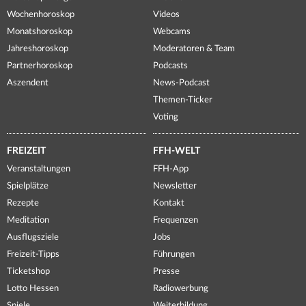
Wochenhoroskop
Videos
Monatshoroskop
Webcams
Jahreshoroskop
Moderatoren & Team
Partnerhoroskop
Podcasts
Aszendent
News-Podcast
Themen-Ticker
Voting
FREIZEIT
FFH-WELT
Veranstaltungen
FFH-App
Spielplätze
Newsletter
Rezepte
Kontakt
Meditation
Frequenzen
Ausflugsziele
Jobs
Freizeit-Tipps
Führungen
Ticketshop
Presse
Lotto Hessen
Radiowerbung
Spiele
Weiterbildung