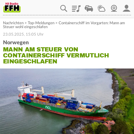
Playlist
Staupilot
Wetter
Webcam
Mein
Nachrichten
>
Top-Meldungen
>
Containerschiff im Vorgarten: Mann am
Steuer wohl eingeschlafen
23.05.2025, 15:05 Uhr
Norwegen
MANN AM STEUER VON
CONTAINERSCHIFF VERMUTLICH
EINGESCHLAFEN