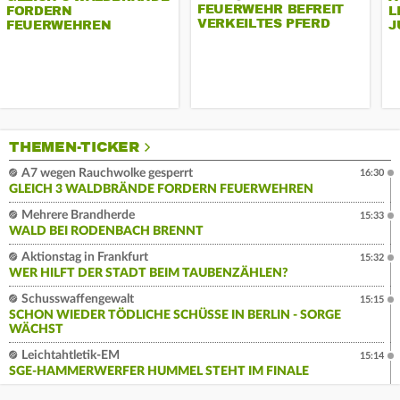
FEUERWEHR BEFREIT
FORDERN
L
VERKEILTES PFERD
FEUERWEHREN
J
THEMEN-TICKER
A7 wegen Rauchwolke gesperrt
16:30
GLEICH 3 WALDBRÄNDE FORDERN FEUERWEHREN
Mehrere Brandherde
15:33
WALD BEI RODENBACH BRENNT
Aktionstag in Frankfurt
15:32
WER HILFT DER STADT BEIM TAUBENZÄHLEN?
Schusswaffengewalt
15:15
SCHON WIEDER TÖDLICHE SCHÜSSE IN BERLIN - SORGE
WÄCHST
Leichtahtletik-EM
15:14
SGE-HAMMERWERFER HUMMEL STEHT IM FINALE