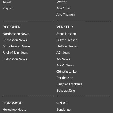
Top 40
Wetter
Playlist
Alle Orte
Alle Themen
REGIONEN
VERKEHR
Nordhessen News
Staus Hessen
Osthessen News
Blitzer Hessen
Mittelhessen News
Unfälle Hessen
Rhein-Main News
A3 News
Südhessen News
A5 News
A661 News
Günstig tanken
Parkhäuser
Flugplan Frankfurt
Schulausfälle
HOROSKOP
ON AIR
Horoskop Heute
Sendungen