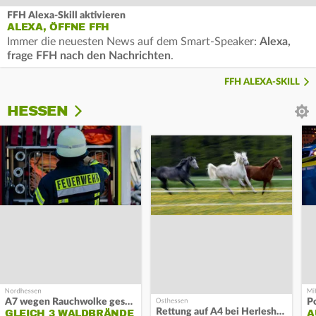
FFH Alexa-Skill aktivieren
ALEXA, ÖFFNE FFH
Immer die neuesten News auf dem Smart-Speaker:
Alexa,
frage FFH nach den Nachrichten
.
FFH ALEXA-SKILL
HESSEN
A7 wegen Rauchwolke gesperrt
P
Rettung auf A4 bei Herleshausen
GLEICH 3 WALDBRÄNDE
A