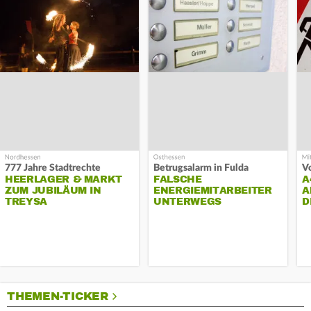
777 Jahre Stadtrechte
Betrugsalarm in Fulda
HEERLAGER & MARKT
FALSCHE
A
ZUM JUBILÄUM IN
ENERGIEMITARBEITER
A
TREYSA
UNTERWEGS
D
THEMEN-TICKER