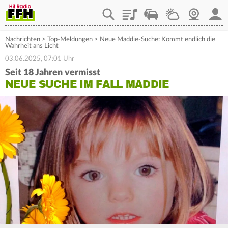
Playlist
Staupilot
Wetter
Webcam
Mein
Nachrichten
>
Top-Meldungen
>
Neue Maddie-Suche: Kommt endlich die
Wahrheit ans Licht
03.06.2025, 07:01 Uhr
Seit 18 Jahren vermisst
NEUE SUCHE IM FALL MADDIE