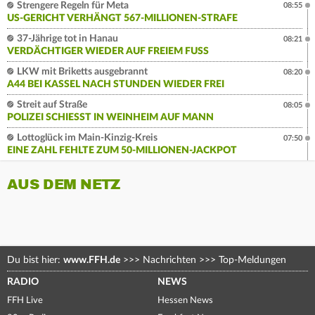
Strengere Regeln für Meta
08:55
US-GERICHT VERHÄNGT 567-MILLIONEN-STRAFE
37-Jährige tot in Hanau
08:21
VERDÄCHTIGER WIEDER AUF FREIEM FUSS
LKW mit Briketts ausgebrannt
08:20
A44 BEI KASSEL NACH STUNDEN WIEDER FREI
Streit auf Straße
08:05
POLIZEI SCHIESST IN WEINHEIM AUF MANN
Lottoglück im Main-Kinzig-Kreis
07:50
EINE ZAHL FEHLTE ZUM 50-MILLIONEN-JACKPOT
AUS DEM NETZ
Du bist hier:
www.FFH.de
>>>
Nachrichten
>>>
Top-Meldungen
RADIO
NEWS
FFH Live
Hessen News