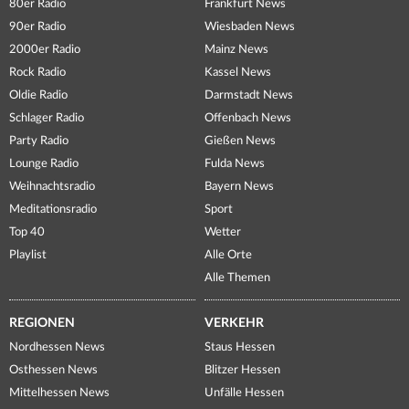
80er Radio
Frankfurt News
90er Radio
Wiesbaden News
2000er Radio
Mainz News
Rock Radio
Kassel News
Oldie Radio
Darmstadt News
Schlager Radio
Offenbach News
Party Radio
Gießen News
Lounge Radio
Fulda News
Weihnachtsradio
Bayern News
Meditationsradio
Sport
Top 40
Wetter
Playlist
Alle Orte
Alle Themen
REGIONEN
VERKEHR
Nordhessen News
Staus Hessen
Osthessen News
Blitzer Hessen
Mittelhessen News
Unfälle Hessen