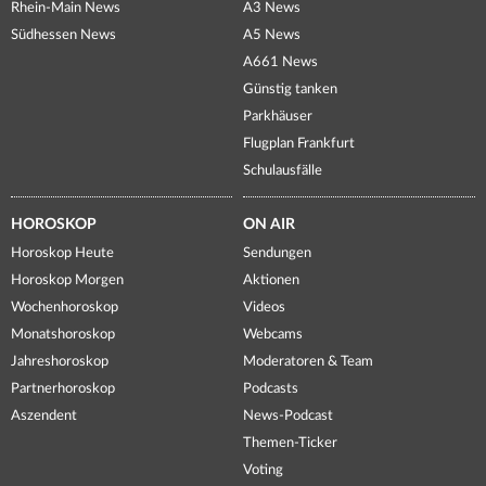
Rhein-Main News
A3 News
Südhessen News
A5 News
A661 News
Günstig tanken
Parkhäuser
Flugplan Frankfurt
Schulausfälle
HOROSKOP
ON AIR
Horoskop Heute
Sendungen
Horoskop Morgen
Aktionen
Wochenhoroskop
Videos
Monatshoroskop
Webcams
Jahreshoroskop
Moderatoren & Team
Partnerhoroskop
Podcasts
Aszendent
News-Podcast
Themen-Ticker
Voting