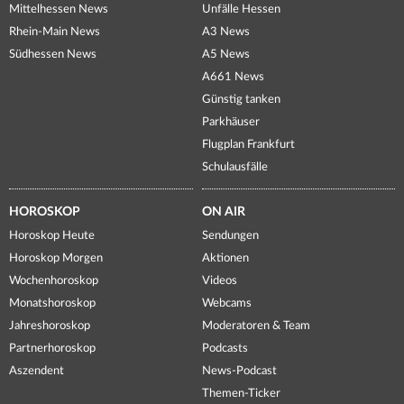
Mittelhessen News
Unfälle Hessen
Rhein-Main News
A3 News
Südhessen News
A5 News
A661 News
Günstig tanken
Parkhäuser
Flugplan Frankfurt
Schulausfälle
HOROSKOP
ON AIR
Horoskop Heute
Sendungen
Horoskop Morgen
Aktionen
Wochenhoroskop
Videos
Monatshoroskop
Webcams
Jahreshoroskop
Moderatoren & Team
Partnerhoroskop
Podcasts
Aszendent
News-Podcast
Themen-Ticker