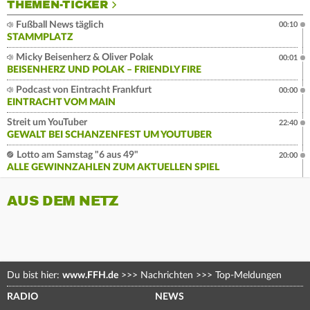
THEMEN-TICKER
Fußball News täglich
00:10
STAMMPLATZ
Micky Beisenherz & Oliver Polak
00:01
BEISENHERZ UND POLAK – FRIENDLY FIRE
Podcast von Eintracht Frankfurt
00:00
EINTRACHT VOM MAIN
Streit um YouTuber
22:40
GEWALT BEI SCHANZENFEST UM YOUTUBER
Lotto am Samstag "6 aus 49"
20:00
ALLE GEWINNZAHLEN ZUM AKTUELLEN SPIEL
AUS DEM NETZ
Du bist hier:
www.FFH.de
>>>
Nachrichten
>>>
Top-Meldungen
RADIO
NEWS