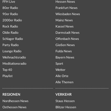
FFH Live
Hessen News
80er Radio
Frankfurt News
90er Radio
Wiesbaden News
2000er Radio
Mainz News
Rock Radio
Kassel News
Oldie Radio
Darmstadt News
Schlager Radio
Offenbach News
Party Radio
Gießen News
Lounge Radio
Fulda News
Weihnachtsradio
Bayern News
Meditationsradio
Sport
Top 40
Wetter
Playlist
Alle Orte
Alle Themen
REGIONEN
VERKEHR
Nordhessen News
Staus Hessen
Osthessen News
Blitzer Hessen