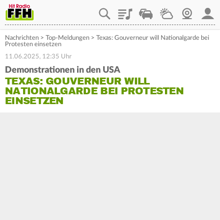
Playlist
Staupilot
Wetter
Webcam
Mein
Nachrichten
>
Top-Meldungen
>
Texas: Gouverneur will Nationalgarde bei
Protesten einsetzen
11.06.2025, 12:35 Uhr
Demonstrationen in den USA
TEXAS: GOUVERNEUR WILL
NATIONALGARDE BEI PROTESTEN
EINSETZEN