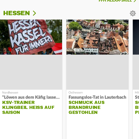
FFH ALEXA-SKILL
HESSEN
"Löwen aus dem Käfig lassen"
Fassungslos-Tat in Lauterbach
KSV-TRAINER
SCHMUCK AUS
S
KLINGBEIL HEISS AUF S
BRANDRUINE
B
AISON
GESTOHLEN
P