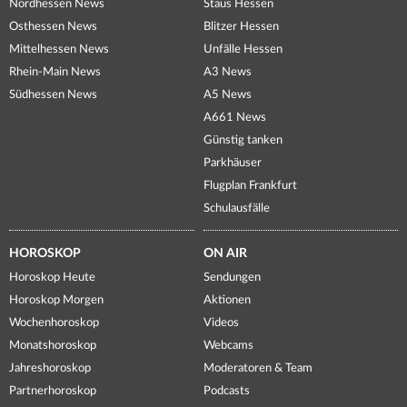
Nordhessen News
Staus Hessen
Osthessen News
Blitzer Hessen
Mittelhessen News
Unfälle Hessen
Rhein-Main News
A3 News
Südhessen News
A5 News
A661 News
Günstig tanken
Parkhäuser
Flugplan Frankfurt
Schulausfälle
HOROSKOP
ON AIR
Horoskop Heute
Sendungen
Horoskop Morgen
Aktionen
Wochenhoroskop
Videos
Monatshoroskop
Webcams
Jahreshoroskop
Moderatoren & Team
Partnerhoroskop
Podcasts