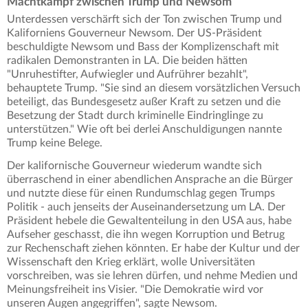
Machtkampf zwischen Trump und Newsom
Unterdessen verschärft sich der Ton zwischen Trump und
Kaliforniens Gouverneur Newsom. Der US-Präsident
beschuldigte Newsom und Bass der Komplizenschaft mit
radikalen Demonstranten in LA. Die beiden hätten
"Unruhestifter, Aufwiegler und Aufrührer bezahlt",
behauptete Trump. "Sie sind an diesem vorsätzlichen Versuch
beteiligt, das Bundesgesetz außer Kraft zu setzen und die
Besetzung der Stadt durch kriminelle Eindringlinge zu
unterstützen." Wie oft bei derlei Anschuldigungen nannte
Trump keine Belege.
Der kalifornische Gouverneur wiederum wandte sich
überraschend in einer abendlichen Ansprache an die Bürger
und nutzte diese für einen Rundumschlag gegen Trumps
Politik - auch jenseits der Auseinandersetzung um LA. Der
Präsident hebele die Gewaltenteilung in den USA aus, habe
Aufseher geschasst, die ihn wegen Korruption und Betrug
zur Rechenschaft ziehen könnten. Er habe der Kultur und der
Wissenschaft den Krieg erklärt, wolle Universitäten
vorschreiben, was sie lehren dürfen, und nehme Medien und
Meinungsfreiheit ins Visier. "Die Demokratie wird vor
unseren Augen angegriffen", sagte Newsom.