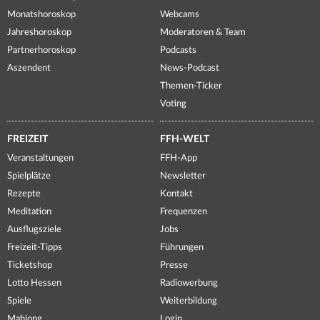
Monatshoroskop
Webcams
Jahreshoroskop
Moderatoren & Team
Partnerhoroskop
Podcasts
Aszendent
News-Podcast
Themen-Ticker
Voting
FREIZEIT
FFH-WELT
Veranstaltungen
FFH-App
Spielplätze
Newsletter
Rezepte
Kontakt
Meditation
Frequenzen
Ausflugsziele
Jobs
Freizeit-Tipps
Führungen
Ticketshop
Presse
Lotto Hessen
Radiowerbung
Spiele
Weiterbildung
Mahjong
Login