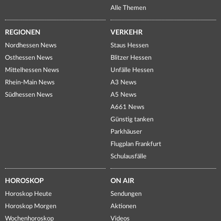
Alle Themen
REGIONEN
VERKEHR
Nordhessen News
Staus Hessen
Osthessen News
Blitzer Hessen
Mittelhessen News
Unfälle Hessen
Rhein-Main News
A3 News
Südhessen News
A5 News
A661 News
Günstig tanken
Parkhäuser
Flugplan Frankfurt
Schulausfälle
HOROSKOP
ON AIR
Horoskop Heute
Sendungen
Horoskop Morgen
Aktionen
Wochenhoroskop
Videos