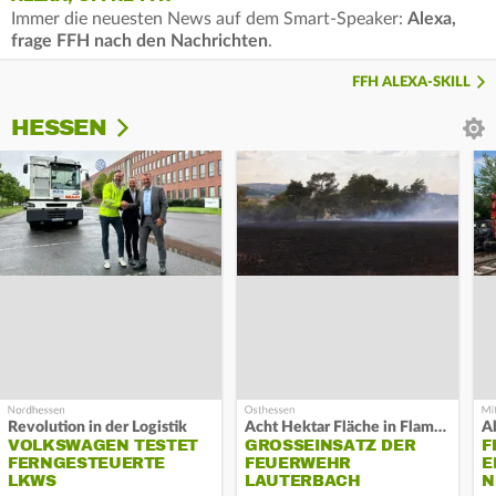
Immer die neuesten News auf dem Smart-Speaker:
Alexa,
frage FFH nach den Nachrichten
.
FFH ALEXA-SKILL
HESSEN
Revolution in der Logistik
Acht Hektar Fläche in Flammen
A
VOLKSWAGEN TESTET
GROSSEINSATZ DER F
F
FERNGESTEUERTE
EUERWEHR L
E
LKWS
AUTERBACH
N