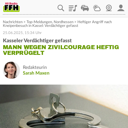
Playlist
Staupilot
Wetter
Webcam
Mein
Nachrichten
>
Top-Meldungen
,
Nordhessen
>
Heftiger Angriff nach
Kneipenbesuch in Kassel: Verdächtiger gefasst
25.06.2025, 15:34 Uhr
Kasseler Verdächtiger gefasst
MANN WEGEN ZIVILCOURAGE HEFTIG
VERPRÜGELT
Redakteurin
Sarah Maxen