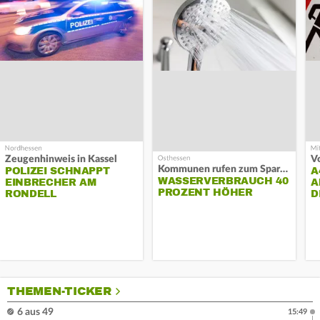
Zeugenhinweis in Kassel
Kommunen rufen zum Sparen auf
POLIZEI SCHNAPPT
A
WASSERVERBRAUCH 40
EINBRECHER AM
A
PROZENT HÖHER
RONDELL
D
THEMEN-TICKER
6 aus 49
15:49