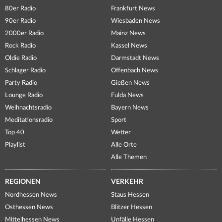
80er Radio
Frankfurt News
90er Radio
Wiesbaden News
2000er Radio
Mainz News
Rock Radio
Kassel News
Oldie Radio
Darmstadt News
Schlager Radio
Offenbach News
Party Radio
Gießen News
Lounge Radio
Fulda News
Weihnachtsradio
Bayern News
Meditationsradio
Sport
Top 40
Wetter
Playlist
Alle Orte
Alle Themen
REGIONEN
VERKEHR
Nordhessen News
Staus Hessen
Osthessen News
Blitzer Hessen
Mittelhessen News
Unfälle Hessen