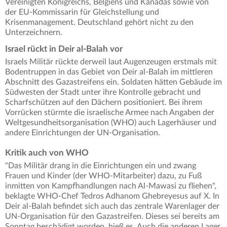
Vereinigten Königreichs, Belgiens und Kanadas sowie von
der EU-Kommissarin für Gleichstellung und
Krisenmanagement. Deutschland gehört nicht zu den
Unterzeichnern.
Israel rückt in Deir al-Balah vor
Israels Militär rückte derweil laut Augenzeugen erstmals mit
Bodentruppen in das Gebiet von Deir al-Balah im mittleren
Abschnitt des Gazastreifens ein. Soldaten hätten Gebäude im
Südwesten der Stadt unter ihre Kontrolle gebracht und
Scharfschützen auf den Dächern positioniert. Bei ihrem
Vorrücken stürmte die israelische Armee nach Angaben der
Weltgesundheitsorganisation (WHO) auch Lagerhäuser und
andere Einrichtungen der UN-Organisation.
Kritik auch von WHO
"Das Militär drang in die Einrichtungen ein und zwang
Frauen und Kinder (der WHO-Mitarbeiter) dazu, zu Fuß
inmitten von Kampfhandlungen nach Al-Mawasi zu fliehen",
beklagte WHO-Chef Tedros Adhanom Ghebreyesus auf X. In
Deir al-Balah befindet sich auch das zentrale Warenlager der
UN-Organisation für den Gazastreifen. Dieses sei bereits am
Sonntag beschädigt worden, hieß es. Auch die anderen Lager