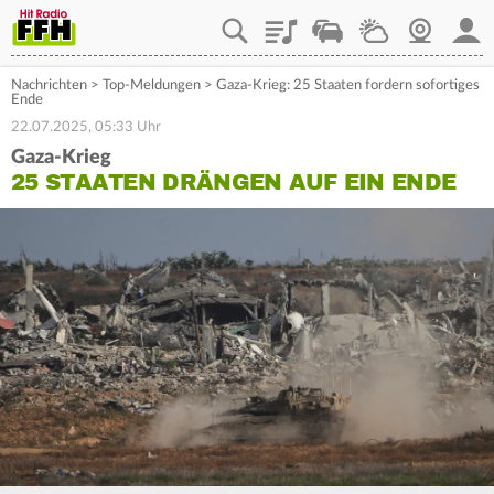
Playlist
Staupilot
Wetter
Webcam
Mein
Nachrichten
>
Top-Meldungen
>
Gaza-Krieg: 25 Staaten fordern sofortiges
Ende
22.07.2025, 05:33 Uhr
Gaza-Krieg
25 STAATEN DRÄNGEN AUF EIN ENDE