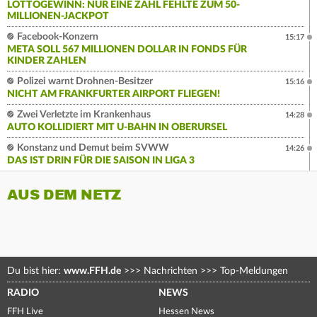
LOTTOGEWINN: NUR EINE ZAHL FEHLTE ZUM 50-
MILLIONEN-JACKPOT
Facebook-Konzern
15:17
META SOLL 567 MILLIONEN DOLLAR IN FONDS FÜR
KINDER ZAHLEN
Polizei warnt Drohnen-Besitzer
15:16
NICHT AM FRANKFURTER AIRPORT FLIEGEN!
Zwei Verletzte im Krankenhaus
14:28
AUTO KOLLIDIERT MIT U-BAHN IN OBERURSEL
Konstanz und Demut beim SVWW
14:26
DAS IST DRIN FÜR DIE SAISON IN LIGA 3
AUS DEM NETZ
Du bist hier:
www.FFH.de
>>>
Nachrichten
>>>
Top-Meldungen
RADIO
NEWS
FFH Live
Hessen News