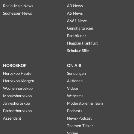
Rhein-Main News
A3 News
Südhessen News
A5 News
A661 News
Günstig tanken
Parkhäuser
Flugplan Frankfurt
Schulausfälle
HOROSKOP
ON AIR
Horoskop Heute
Sendungen
Horoskop Morgen
Aktionen
Wochenhoroskop
Videos
Monatshoroskop
Webcams
Jahreshoroskop
Moderatoren & Team
Partnerhoroskop
Podcasts
Aszendent
News-Podcast
Themen-Ticker
Voting