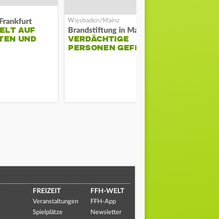
Frankfurt
ELT AUF
DARMSTAD
Brandstiftung in Mainz-Kastel?
TEN UND
VERDÄCHTIGE
ERKÄMPFT
PERSONEN GEFILMT
GEGEN KI
FREIZEIT
FFH-WELT
Veranstaltungen
FFH-App
Spielplätze
Newsletter