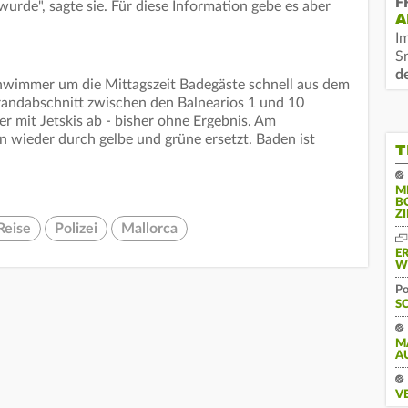
F
wurde", sagte sie. Für diese Information gebe es aber
A
I
S
d
hwimmer um die Mittagszeit Badegäste schnell aus dem
andabschnitt zwischen den Balnearios 1 und 10
r mit Jetskis ab - bisher ohne Ergebnis. Am
 wieder durch gelbe und grüne ersetzt. Baden ist
T
M
B
Z
Reise
Polizei
Mallorca
E
W
Po
S
M
A
V