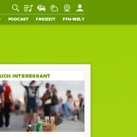
Playlist
Staupilot
Wetter
Webcam
Mein FFH
O
PODCAST
FREIZEIT
FFH-WELT
UCH INTERESSANT