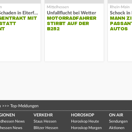
Hoher Schaden in Eiterfeld
Unfallflucht bei Wetter
Schock in 
GENTRAKT MIT
MOTORRADFAHRER
MANN ZI
STATT
STIRBT AUF DER
PASSAN
NT
B252
AUTOS
n
>>>
Top-Meldungen
GIONEN
VERKEHR
HOROSKOP
ON AIR
dhessen News
Staus Hessen
Horoskop Heute
Sendungen
hessen News
Blitzer Hessen
Horoskop Morgen
Aktionen