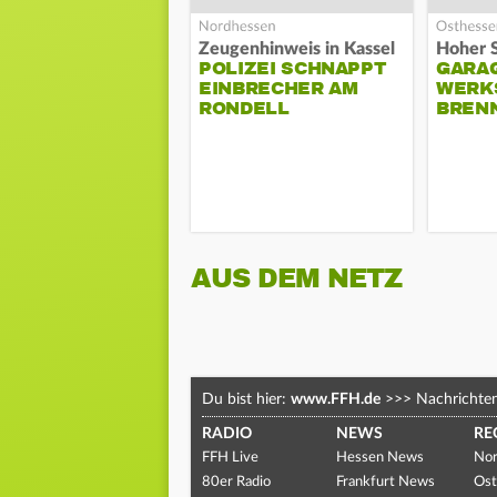
Zeugenhinweis in Kassel
POLIZEI SCHNAPPT
GARA
EINBRECHER AM
WERK
RONDELL
BREN
AUS DEM NETZ
Du bist hier:
www.FFH.de
>>>
Nachrichte
RADIO
NEWS
RE
FFH Live
Hessen News
Nor
80er Radio
Frankfurt News
Ost