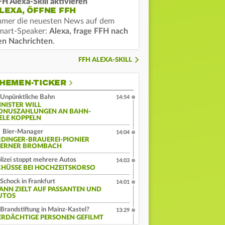
FH Alexa-Skill aktivieren
LEXA, ÖFFNE FFH
mmer die neuesten News auf dem
mart-Speaker:
Alexa, frage FFH nach
en Nachrichten
.
FFH ALEXA-SKILL
HEMEN-TICKER
Unpünktliche Bahn
14:54
INISTER WILL
ONUSZAHLUNGEN AN BAHN-
IELE KOPPELN
Bier-Manager
14:04
RDINGER-BRAUEREI-PIONIER
ERNER BROMBACH
lizei stoppt mehrere Autos
14:03
CHÜSSE BEI HOCHZEITSKORSO
Schock in Frankfurt
14:01
ANN ZIELT AUF PASSANTEN UND
UTOS
Brandstiftung in Mainz-Kastel?
13:29
ERDÄCHTIGE PERSONEN GEFILMT