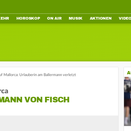
KEHR
HOROSKOP
ON AIR
MUSIK
AKTIONEN
VIDE
A
f Mallorca: Urlauberin am Ballermann verletzt
rca
MANN VON FISCH