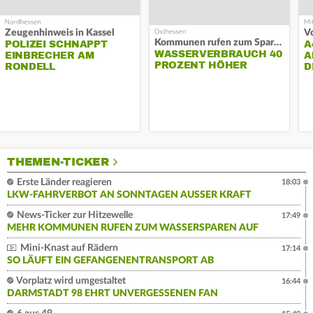
Zeugenhinweis in Kassel
Kommunen rufen zum Sparen auf
POLIZEI SCHNAPPT
A
WASSERVERBRAUCH 40
EINBRECHER AM
A
PROZENT HÖHER
RONDELL
D
THEMEN-TICKER
Erste Länder reagieren
18:03
LKW-FAHRVERBOT AN SONNTAGEN AUSSER KRAFT
News-Ticker zur Hitzewelle
17:49
MEHR KOMMUNEN RUFEN ZUM WASSERSPAREN AUF
Mini-Knast auf Rädern
17:14
SO LÄUFT EIN GEFANGENENTRANSPORT AB
Vorplatz wird umgestaltet
16:44
DARMSTADT 98 EHRT UNVERGESSENEN FAN