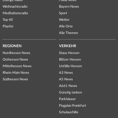
Lounge Radio
Fulda News
Weihnachtsradio
Bayern News
Meditationsradio
Sport
Top 40
Wetter
Playlist
Alle Orte
Alle Themen
REGIONEN
VERKEHR
Nordhessen News
Staus Hessen
Osthessen News
Blitzer Hessen
Mittelhessen News
Unfälle Hessen
Rhein-Main News
A3 News
Südhessen News
A5 News
A661 News
Günstig tanken
Parkhäuser
Flugplan Frankfurt
Schulausfälle