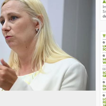
A
I
S
d
T
L
S
M
W
S
G
D
U
L
F
J