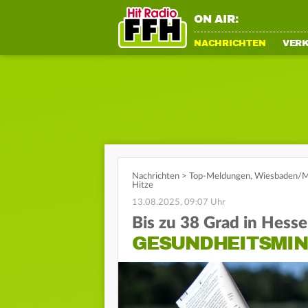
ON AIR:
NACHRICHTEN
VER
Nachrichten
>
Top-Meldungen
,
Wiesbaden/M
Hitze
13.08.2025, 09:07 Uhr
Bis zu 38 Grad in Hess
GESUNDHEITSMIN