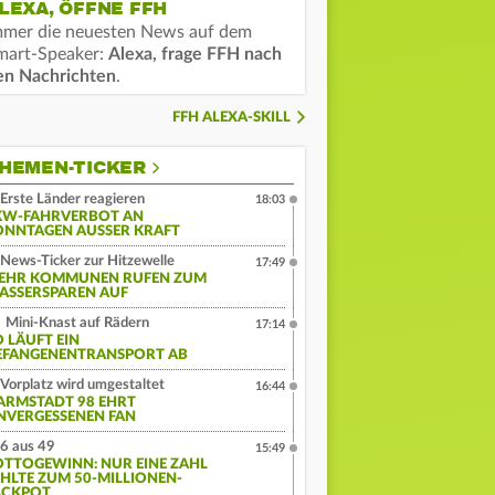
LEXA, ÖFFNE FFH
mmer die neuesten News auf dem
mart-Speaker:
Alexa, frage FFH nach
en Nachrichten
.
FFH ALEXA-SKILL
HEMEN-TICKER
Erste Länder reagieren
18:03
KW-FAHRVERBOT AN
ONNTAGEN AUSSER KRAFT
News-Ticker zur Hitzewelle
17:49
EHR KOMMUNEN RUFEN ZUM
ASSERSPAREN AUF
Mini-Knast auf Rädern
17:14
O LÄUFT EIN
EFANGENENTRANSPORT AB
Vorplatz wird umgestaltet
16:44
ARMSTADT 98 EHRT
NVERGESSENEN FAN
6 aus 49
15:49
OTTOGEWINN: NUR EINE ZAHL
EHLTE ZUM 50-MILLIONEN-
ACKPOT