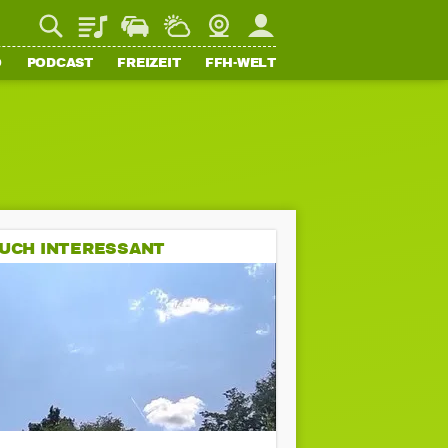
Playlist
Staupilot
Wetter
Webcam
Mein FFH
O
PODCAST
FREIZEIT
FFH-WELT
UCH INTERESSANT