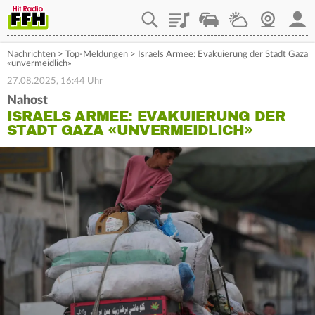
Playlist
Staupilot
Wetter
Webcam
Mein
Nachrichten
>
Top-Meldungen
>
Israels Armee: Evakuierung der Stadt Gaza
«unvermeidlich»
27.08.2025, 16:44 Uhr
Nahost
ISRAELS ARMEE: EVAKUIERUNG DER
STADT GAZA «UNVERMEIDLICH»