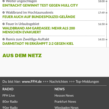
Weiter ungeschlagen
18:00
EINTRACHT GEWINNT TEST GEGEN HULL CITY
Waldbrand im Hochtaunuskreis
17:49
FEUER AUCH AUF BUNDESPOLIZEI-GELÄNDE
Feuer in Urlaubsgebiet
16:50
WALDBRAND AM GARDASEE: MEHR ALS 200
MENSCHEN EVAKUIERT
Remis zum Zweitliga-Auftakt
14:55
DARMSTADT 98 ERKÄMPFT 2:2 GEGEN KIEL
AUS DEM NETZ
Du bist hier:
www.FFH.de
>>>
Nachrichten
>>>
Top-Meldungen
RADIO
NEWS
FFH Live
Hessen News
80er Radio
Frankfurt News
90er Radio
Wiesbaden News