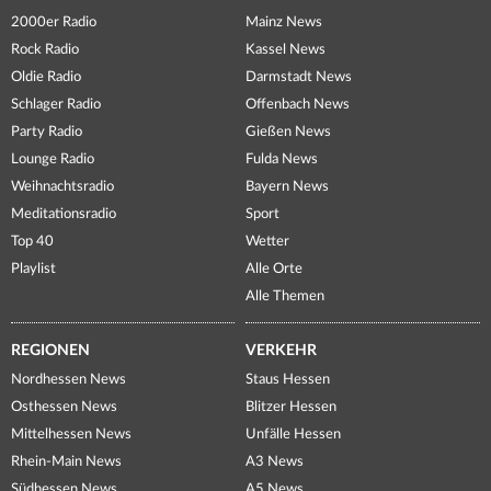
2000er Radio
Mainz News
Rock Radio
Kassel News
Oldie Radio
Darmstadt News
Schlager Radio
Offenbach News
Party Radio
Gießen News
Lounge Radio
Fulda News
Weihnachtsradio
Bayern News
Meditationsradio
Sport
Top 40
Wetter
Playlist
Alle Orte
Alle Themen
REGIONEN
VERKEHR
Nordhessen News
Staus Hessen
Osthessen News
Blitzer Hessen
Mittelhessen News
Unfälle Hessen
Rhein-Main News
A3 News
Südhessen News
A5 News