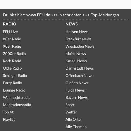
Du bist hier:
www.FFH.de
>>>
Nachrichten
>>>
Top-Meldungen
RADIO
NEWS
FFH Live
Hessen News
80er Radio
Frankfurt News
90er Radio
Wiesbaden News
2000er Radio
Mainz News
Rock Radio
Kassel News
Oldie Radio
Darmstadt News
Schlager Radio
Offenbach News
Party Radio
Gießen News
Lounge Radio
Fulda News
Weihnachtsradio
Bayern News
Meditationsradio
Sport
Top 40
Wetter
Playlist
Alle Orte
Alle Themen