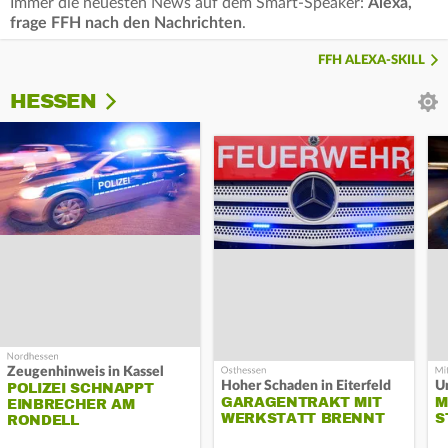
Immer die neuesten News auf dem Smart-Speaker:
Alexa,
frage FFH nach den Nachrichten
.
FFH ALEXA-SKILL
HESSEN
Zeugenhinweis in Kassel
Hoher Schaden in Eiterfeld
Un
POLIZEI SCHNAPPT
GARAGENTRAKT MIT
M
EINBRECHER AM
WERKSTATT BRENNT
S
RONDELL