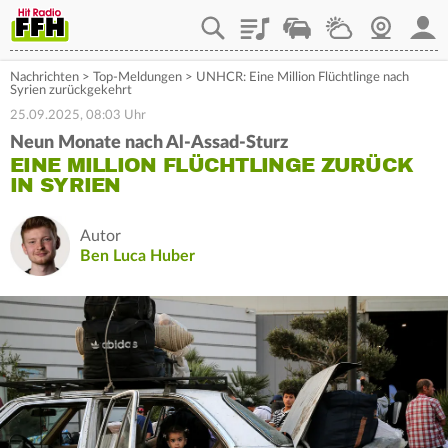
Playlist
Staupilot
Wetter
Webcam
Mein
Nachrichten
>
Top-Meldungen
>
UNHCR: Eine Million Flüchtlinge nach
Syrien zurückgekehrt
25.09.2025, 08:03 Uhr
Neun Monate nach Al-Assad-Sturz
EINE MILLION FLÜCHTLINGE ZURÜCK
IN SYRIEN
Autor
Ben Luca Huber