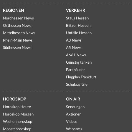
REGIONEN
VERKEHR
Nordhessen News
Staus Hessen
Osthessen News
Blitzer Hessen
Mittelhessen News
Unfälle Hessen
Rhein-Main News
A3 News
Südhessen News
A5 News
A661 News
Günstig tanken
Parkhäuser
Flugplan Frankfurt
Schulausfälle
HOROSKOP
ON AIR
Horoskop Heute
Sendungen
Horoskop Morgen
Aktionen
Wochenhoroskop
Videos
Monatshoroskop
Webcams