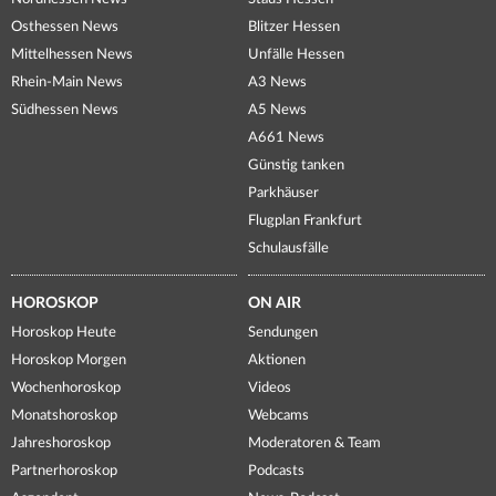
Osthessen News
Blitzer Hessen
Mittelhessen News
Unfälle Hessen
Rhein-Main News
A3 News
Südhessen News
A5 News
A661 News
Günstig tanken
Parkhäuser
Flugplan Frankfurt
Schulausfälle
HOROSKOP
ON AIR
Horoskop Heute
Sendungen
Horoskop Morgen
Aktionen
Wochenhoroskop
Videos
Monatshoroskop
Webcams
Jahreshoroskop
Moderatoren & Team
Partnerhoroskop
Podcasts