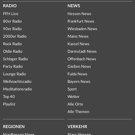
RADIO
NEWS
FFH Live
Hessen News
80er Radio
Frankfurt News
90er Radio
Wiesbaden News
2000er Radio
Mainz News
Rock Radio
Kassel News
Oldie Radio
Darmstadt News
Schlager Radio
Offenbach News
Party Radio
Gießen News
Lounge Radio
Fulda News
Weihnachtsradio
Bayern News
Meditationsradio
Sport
Top 40
Wetter
Playlist
Alle Orte
Alle Themen
REGIONEN
VERKEHR
Nordhessen News
Staus Hessen