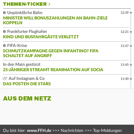
THEMEN-TICKER
Unpünktliche Bahn
12:39
MINISTER WILL BONUSZAHLUNGEN AN BAHN-ZIELE
KOPPELN
Frankfurter Flughafen
12:21
KIND UND BUSFAHRGÄSTE VERLETZT
FIFA-Krise
11:47
SCHMUTZKAMPAGNE GEGEN INFANTINO? FIFA
SCHALTET AUF ANGRIFF
In den Main gestürzt
11:45
25-JÄHRIGER STREAMT REANIMATION AUF SOCIA
Auf Instagram & Co
11:40
DAS POSTEN DIE STARS
AUS DEM NETZ
Du bist hier:
www.FFH.de
>>>
Nachrichten
>>>
Top-Meldungen