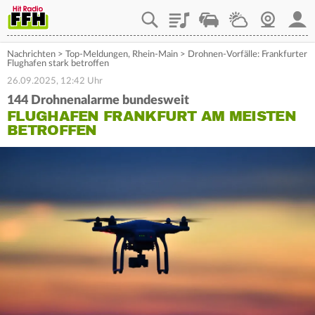
Playlist
Staupilot
Wetter
Webcam
Mein
Nachrichten
>
Top-Meldungen
,
Rhein-Main
>
Drohnen-Vorfälle: Frankfurter
Flughafen stark betroffen
26.09.2025, 12:42 Uhr
144 Drohnenalarme bundesweit
FLUGHAFEN FRANKFURT AM MEISTEN
BETROFFEN