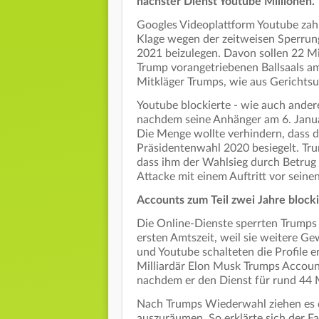
nächster Dienst Youtube Millionen.
Googles Videoplattform Youtube zahl
Klage wegen der zeitweisen Sperru
2021 beizulegen. Davon sollen 22 Mi
Trump vorangetriebenen Ballsaals a
Mitkläger Trumps, wie aus Gerichtsu
Youtube blockierte - wie auch ande
nachdem seine Anhänger am 6. Janua
Die Menge wollte verhindern, dass 
Präsidentenwahl 2020 besiegelt. Tr
dass ihm der Wahlsieg durch Betrug
Attacke mit einem Auftritt vor sein
Accounts zum Teil zwei Jahre block
Die Online-Dienste sperrten Trumps
ersten Amtszeit, weil sie weitere G
und Youtube schalteten die Profile er
Milliardär Elon Musk Trumps Accou
nachdem er den Dienst für rund 44 Mi
Nach Trumps Wiederwahl ziehen es d
auszuräumen. So erklärte sich der 