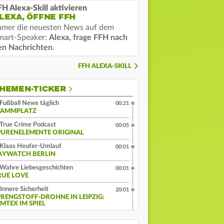
FH Alexa-Skill aktivieren
LEXA, ÖFFNE FFH
mmer die neuesten News auf dem
mart-Speaker:
Alexa, frage FFH nach
en Nachrichten
.
FFH ALEXA-SKILL
HEMEN-TICKER
Fußball News täglich
00:21
TAMMPLATZ
True Crime Podcast
00:05
PURENELEMENTE ORIGINAL
Klaas Heufer-Umlauf
00:01
AYWATCH BERLIN
Wahre Liebesgeschichten
00:01
RUE LOVE
Innere Sicherheit
20:01
PRENGSTOFF-DROHNE IN LEIPZIG:
MTEX IM SPIEL