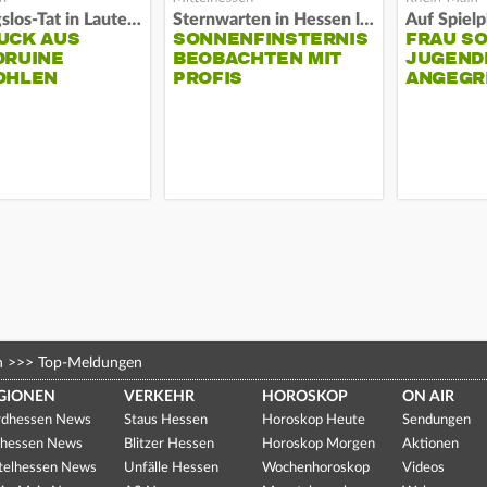
Fassungslos-Tat in Lauterbach
Sternwarten in Hessen laden ein
UCK AUS
SONNENFINSTERNIS
FRAU S
DRUINE
BEOBACHTEN MIT
JUGEND
OHLEN
PROFIS
ANGEGR
HABEN
n
>>>
Top-Meldungen
GIONEN
VERKEHR
HOROSKOP
ON AIR
dhessen News
Staus Hessen
Horoskop Heute
Sendungen
hessen News
Blitzer Hessen
Horoskop Morgen
Aktionen
telhessen News
Unfälle Hessen
Wochenhoroskop
Videos