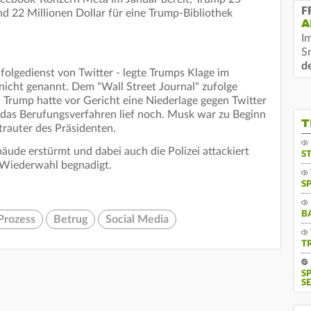
F
nd 22 Millionen Dollar für eine Trump-Bibliothek
A
I
S
d
folgedienst von Twitter - legte Trumps Klage im
 nicht genannt. Dem "Wall Street Journal" zufolge
 Trump hatte vor Gericht eine Niederlage gegen Twitter
, das Berufungsverfahren lief noch. Musk war zu Beginn
T
trauter des Präsidenten.
äude erstürmt und dabei auch die Polizei attackiert
S
 Wiederwahl begnadigt.
S
B
Prozess
Betrug
Social Media
T
S
SE