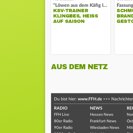
"Löwen aus dem Käfig lassen"
KSV-TRAINER
SCHM
KLINGBEIL HEISS A
BRAN
UF SAISON
GEST
AUS DEM NETZ
Du bist hier:
www.FFH.de
>>>
Nachrichte
RADIO
NEWS
RE
FFH Live
Hessen News
Nor
80er Radio
Frankfurt News
Ost
90er Radio
Wiesbaden News
Mit