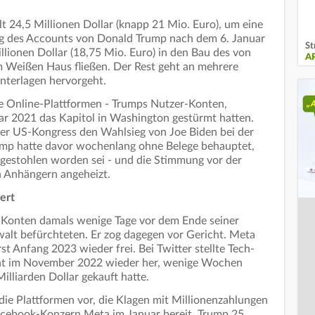
t 24,5 Millionen Dollar (knapp 21 Mio. Euro), um eine
ng des Accounts von Donald Trump nach dem 6. Januar
St
llionen Dollar (18,75 Mio. Euro) in den Bau des von
A
m Weißen Haus fließen. Der Rest geht an mehrere
nterlagen hervorgeht.
re Online-Plattformen - Trumps Nutzer-Konten,
r 2021 das Kapitol in Washington gestürmt hatten.
der US-Kongress den Wahlsieg von Joe Biden bei der
ump hatte davor wochenlang ohne Belege behauptet,
 gestohlen worden sei - und die Stimmung vor der
en Anhängern angeheizt.
iert
 Konten damals wenige Tage vor dem Ende seiner
ewalt befürchteten. Er zog dagegen vor Gericht. Meta
st Anfang 2023 wieder frei. Bei Twitter stellte Tech-
nt im November 2022 wieder her, wenige Wochen
lliarden Dollar gekauft hatte.
ie Plattformen vor, die Klagen mit Millionenzahlungen
Facebook-Konzern Meta im Januar bereit, Trump 25