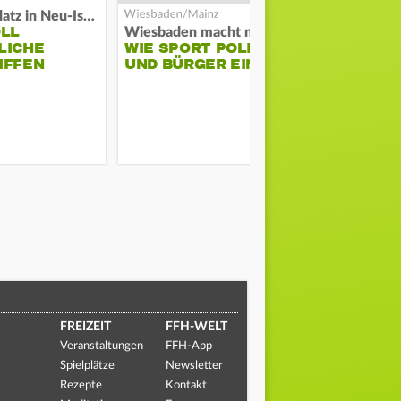
Auf Spielplatz in Neu-Isenburg
OLL
COACH KO
Wiesbaden macht mobil
LICHE
WIE SPORT POLIZEI
WILL ERS
IFFEN
UND BÜRGER EINT
STABILITÄ
FREIZEIT
FFH-WELT
Veranstaltungen
FFH-App
Spielplätze
Newsletter
Rezepte
Kontakt