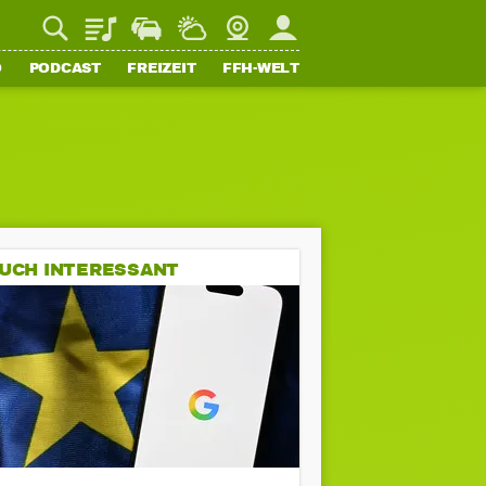
Playlist
Staupilot
Wetter
Webcam
Mein FFH
O
PODCAST
FREIZEIT
FFH-WELT
UCH INTERESSANT