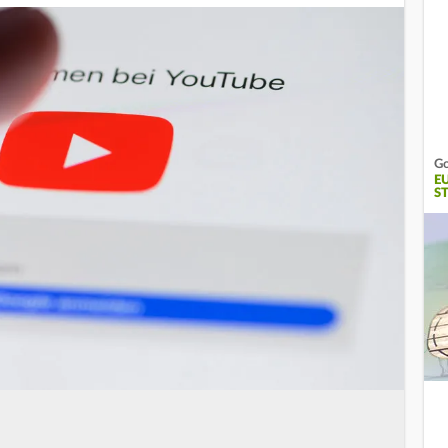
Go
E
S