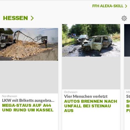
FFH ALEXA-SKILL
HESSEN
Vier Menschen verletzt
LKW mit Briketts ausgebrannt
AUTOS BRENNEN NACH
S
MEGA-STAUS AUF A44
UNFALL BEI STEINAU
B
UND RUND UM KASSEL
AUS
P