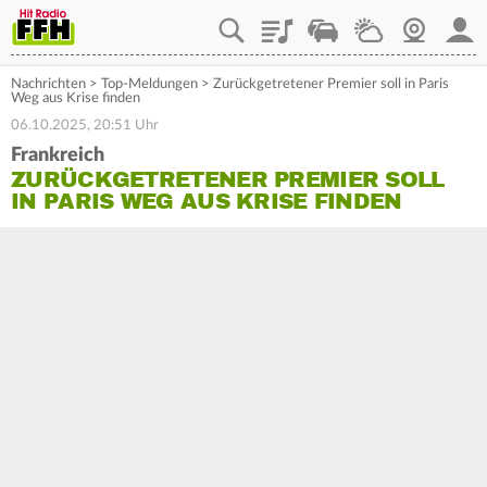
Playlist
Staupilot
Wetter
Webcam
Mein
Nachrichten
>
Top-Meldungen
>
Zurückgetretener Premier soll in Paris
Weg aus Krise finden
06.10.2025, 20:51 Uhr
Frankreich
ZURÜCKGETRETENER PREMIER SOLL
IN PARIS WEG AUS KRISE FINDEN