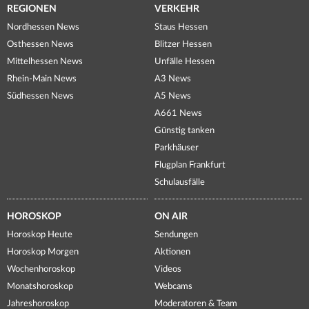
REGIONEN
VERKEHR
Nordhessen News
Staus Hessen
Osthessen News
Blitzer Hessen
Mittelhessen News
Unfälle Hessen
Rhein-Main News
A3 News
Südhessen News
A5 News
A661 News
Günstig tanken
Parkhäuser
Flugplan Frankfurt
Schulausfälle
HOROSKOP
ON AIR
Horoskop Heute
Sendungen
Horoskop Morgen
Aktionen
Wochenhoroskop
Videos
Monatshoroskop
Webcams
Jahreshoroskop
Moderatoren & Team