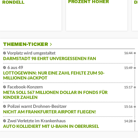
PROZENT HÖHER
RONDELL
D
THEMEN-TICKER
Vorplatz wird umgestaltet
16:44
DARMSTADT 98 EHRT UNVERGESSENEN FAN
6 aus 49
15:49
LOTTOGEWINN: NUR EINE ZAHL FEHLTE ZUM 50-
MILLIONEN-JACKPOT
Facebook-Konzern
15:17
META SOLL 567 MILLIONEN DOLLAR IN FONDS FÜR
KINDER ZAHLEN
Polizei warnt Drohnen-Besitzer
15:16
NICHT AM FRANKFURTER AIRPORT FLIEGEN!
Zwei Verletzte im Krankenhaus
14:28
AUTO KOLLIDIERT MIT U-BAHN IN OBERURSEL