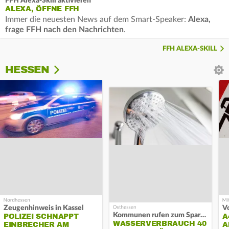
FFH Alexa-Skill aktivieren
ALEXA, ÖFFNE FFH
Immer die neuesten News auf dem Smart-Speaker:
Alexa,
frage FFH nach den Nachrichten
.
FFH ALEXA-SKILL
HESSEN
Zeugenhinweis in Kassel
Kommunen rufen zum Sparen auf
POLIZEI SCHNAPPT
A
WASSERVERBRAUCH 40
EINBRECHER AM
A