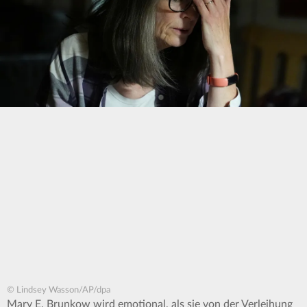
© Lindsey Wasson/AP/dpa
Mary E. Brunkow wird emotional, als sie von der Verleihung