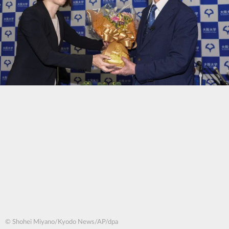
© Shohei Miyano/Kyodo News/AP/dpa