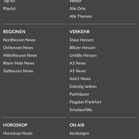
Top 40
Wetter
Playlist
Alle Orte
Alle Themen
REGIONEN
VERKEHR
Nordhessen News
Staus Hessen
Osthessen News
Blitzer Hessen
Mittelhessen News
Unfälle Hessen
Rhein-Main News
A3 News
Südhessen News
A5 News
A661 News
Günstig tanken
Parkhäuser
Flugplan Frankfurt
Schulausfälle
HOROSKOP
ON AIR
Horoskop Heute
Sendungen