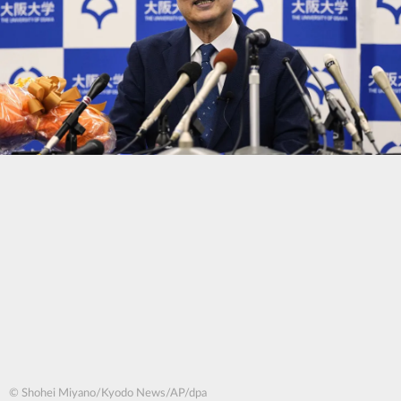
© Shohei Miyano/Kyodo News/AP/dpa