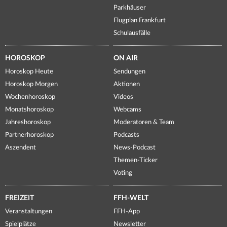
Parkhäuser
Flugplan Frankfurt
Schulausfälle
HOROSKOP
ON AIR
Horoskop Heute
Sendungen
Horoskop Morgen
Aktionen
Wochenhoroskop
Videos
Monatshoroskop
Webcams
Jahreshoroskop
Moderatoren & Team
Partnerhoroskop
Podcasts
Aszendent
News-Podcast
Themen-Ticker
Voting
FREIZEIT
FFH-WELT
Veranstaltungen
FFH-App
Spielplätze
Newsletter