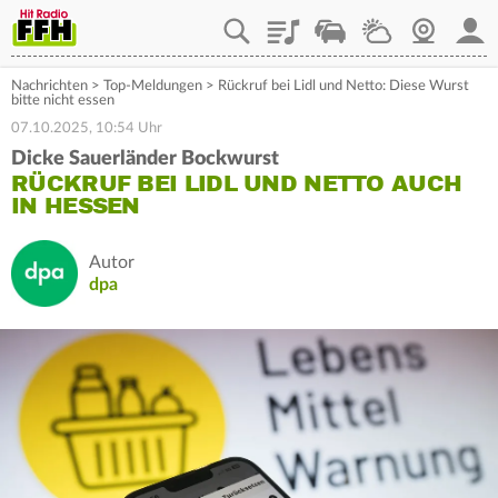
Playlist
Staupilot
Wetter
Webcam
Mein
Nachrichten
>
Top-Meldungen
>
Rückruf bei Lidl und Netto: Diese Wurst
bitte nicht essen
07.10.2025, 10:54 Uhr
Dicke Sauerländer Bockwurst
RÜCKRUF BEI LIDL UND NETTO AUCH
IN HESSEN
Autor
dpa