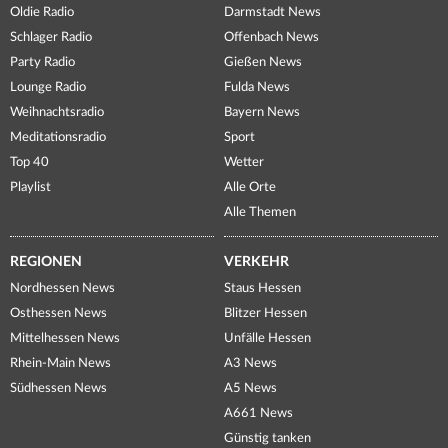
Oldie Radio
Darmstadt News
Schlager Radio
Offenbach News
Party Radio
Gießen News
Lounge Radio
Fulda News
Weihnachtsradio
Bayern News
Meditationsradio
Sport
Top 40
Wetter
Playlist
Alle Orte
Alle Themen
REGIONEN
VERKEHR
Nordhessen News
Staus Hessen
Osthessen News
Blitzer Hessen
Mittelhessen News
Unfälle Hessen
Rhein-Main News
A3 News
Südhessen News
A5 News
A661 News
Günstig tanken