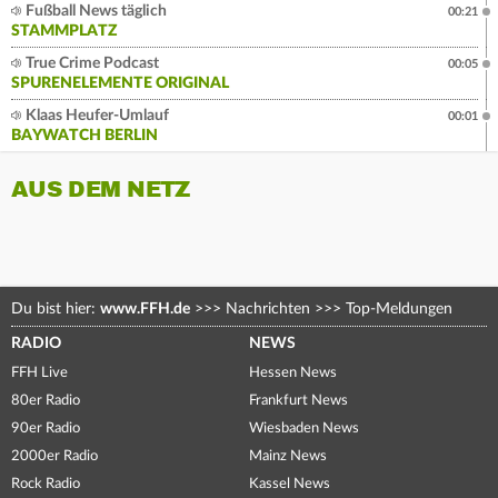
Fußball News täglich
00:21
STAMMPLATZ
True Crime Podcast
00:05
SPURENELEMENTE ORIGINAL
Klaas Heufer-Umlauf
00:01
BAYWATCH BERLIN
AUS DEM NETZ
Du bist hier:
www.FFH.de
>>>
Nachrichten
>>>
Top-Meldungen
RADIO
NEWS
FFH Live
Hessen News
80er Radio
Frankfurt News
90er Radio
Wiesbaden News
2000er Radio
Mainz News
Rock Radio
Kassel News