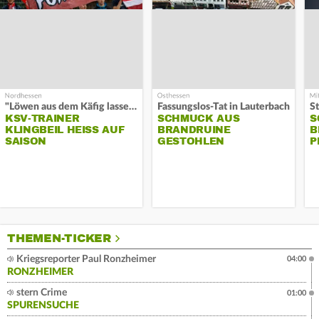
"Löwen aus dem Käfig lassen"
Fassungslos-Tat in Lauterbach
KSV-TRAINER
SCHMUCK AUS
S
KLINGBEIL HEISS AUF S
BRANDRUINE
B
AISON
GESTOHLEN
P
THEMEN-TICKER
Kriegsreporter Paul Ronzheimer
04:00
RONZHEIMER
stern Crime
01:00
SPURENSUCHE