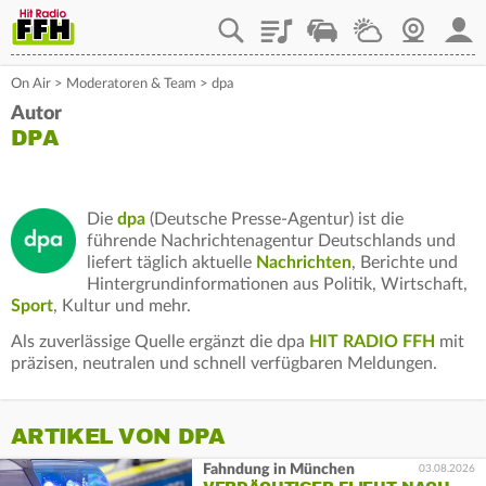
Playlist
Staupilot
Wetter
Webcam
Mein
On Air
>
Moderatoren & Team
>
dpa
Autor
DPA
Die
dpa
(Deutsche Presse-Agentur) ist die
führende Nachrichtenagentur Deutschlands und
liefert täglich aktuelle
Nachrichten
, Berichte und
Hintergrundinformationen aus Politik, Wirtschaft,
Sport
, Kultur und mehr.
Als zuverlässige Quelle ergänzt die dpa
HIT RADIO FFH
mit
präzisen, neutralen und schnell verfügbaren Meldungen.
ARTIKEL VON DPA
Fahndung in München
03.08.2026