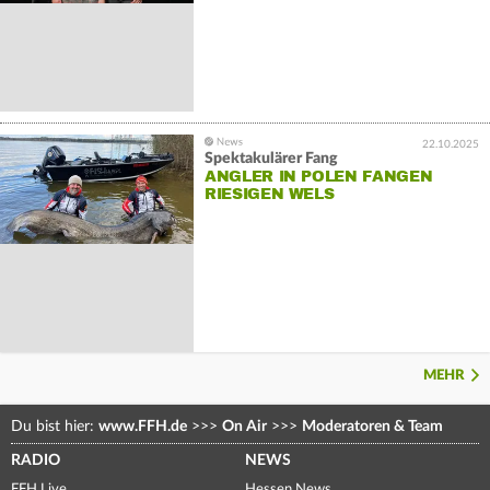
22.10.2025
Spektakulärer Fang
ANGLER IN POLEN FANGEN
RIESIGEN WELS
MEHR
Du bist hier:
www.FFH.de
>>>
On Air
>>>
Moderatoren & Team
RADIO
NEWS
FFH Live
Hessen News