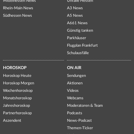
Mittelhessen News
Unfälle Hessen
Rhein-Main News
A3 News
Südhessen News
A5 News
A661 News
Günstig tanken
Parkhäuser
Flugplan Frankfurt
Schulausfälle
HOROSKOP
ON AIR
Horoskop Heute
Sendungen
Horoskop Morgen
Aktionen
Wochenhoroskop
Videos
Monatshoroskop
Webcams
Jahreshoroskop
Moderatoren & Team
Partnerhoroskop
Podcasts
Aszendent
News-Podcast
Themen-Ticker