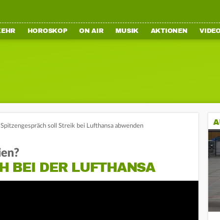
KEHR
HOROSKOP
ON AIR
MUSIK
AKTIONEN
VIDE
A
Spitzengespräch soll Streik bei Lufthansa abwenden
ien?
H BEI DER LUFTHANSA