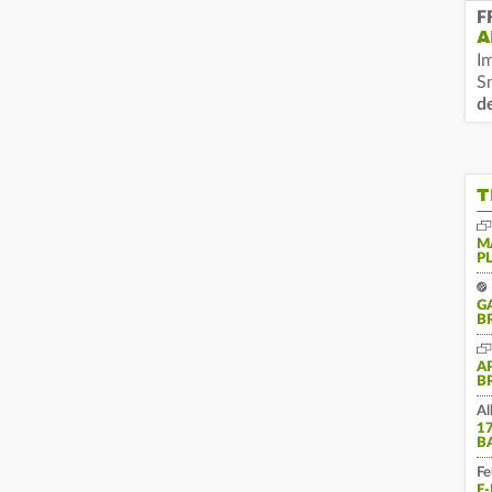
F
A
I
S
d
T
M
P
G
B
A
B
Al
1
B
Fe
E