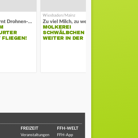
Polizei warnt Drohnen-Besitzer
Zu viel Milch, zu wenig Abnehme
M
MOLKEREI
STADTRAT
URTER
SCHWÄLBCHEN
WIEDER F
 FLIEGEN!
WEITER IN DER
SCHLAGZE
KRISE
FREIZEIT
FFH-WELT
Veranstaltungen
FFH-App