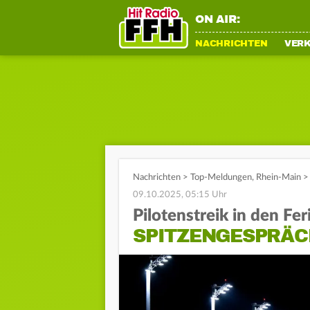
ON AIR:
NACHRICHTEN
VER
Nachrichten
>
Top-Meldungen
,
Rhein-Main
>
09.10.2025, 05:15 Uhr
Pilotenstreik in den Fer
SPITZENGESPRÄC