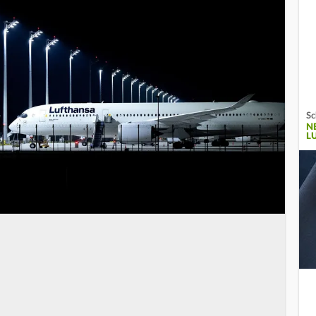
Sc
N
L