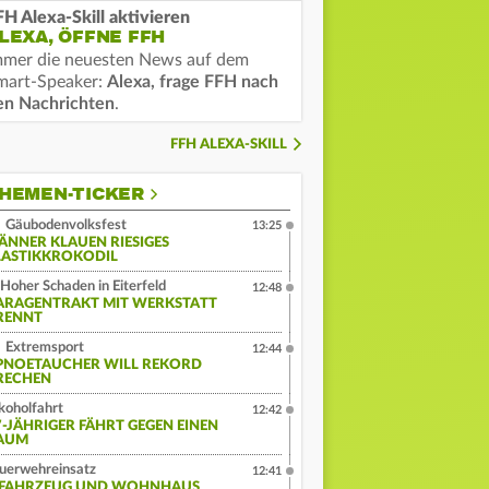
FH Alexa-Skill aktivieren
LEXA, ÖFFNE FFH
mmer die neuesten News auf dem
mart-Speaker:
Alexa, frage FFH nach
en Nachrichten
.
FFH ALEXA-SKILL
HEMEN-TICKER
Gäubodenvolksfest
13:25
ÄNNER KLAUEN RIESIGES
LASTIKKROKODIL
Hoher Schaden in Eiterfeld
12:48
ARAGENTRAKT MIT WERKSTATT
RENNT
Extremsport
12:44
PNOETAUCHER WILL REKORD
RECHEN
koholfahrt
12:42
7-JÄHRIGER FÄHRT GEGEN EINEN
AUM
uerwehreinsatz
12:41
-FAHRZEUG UND WOHNHAUS