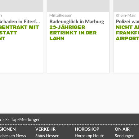
Hoher Schaden in Eiterfeld
Badeunglück in Marburg
GENTRAKT MIT
23-JÄHRIGER
NICHT A
STATT
ERTRINKT IN DER
FRANKF
NT
LAHN
AIRPORT
n
>>>
Top-Meldungen
GIONEN
VERKEHR
HOROSKOP
ON AIR
dhessen News
Staus Hessen
Horoskop Heute
Sendungen