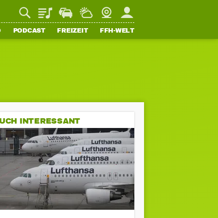
Playlist
Staupilot
Wetter
Webcam
Mein FFH
O
PODCAST
FREIZEIT
FFH-WELT
UCH INTERESSANT