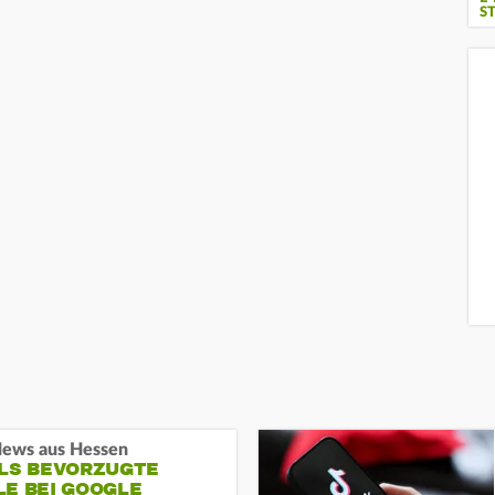
S
ews aus Hessen
ALS BEVORZUGTE
LE BEI GOOGLE