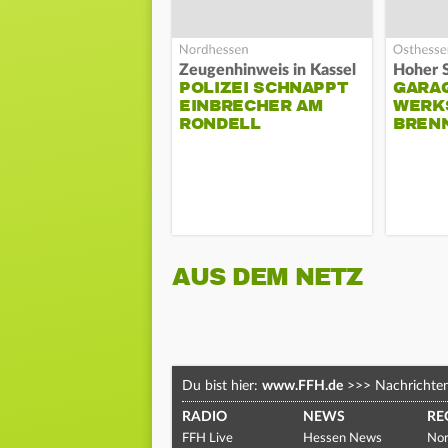
Zeugenhinweis in Kassel
POLIZEI SCHNAPPT
GARA
EINBRECHER AM
WERK
RONDELL
BREN
AUS DEM NETZ
Du bist hier:
www.FFH.de
>>>
Nachrichte
RADIO
NEWS
RE
FFH Live
Hessen News
Nor