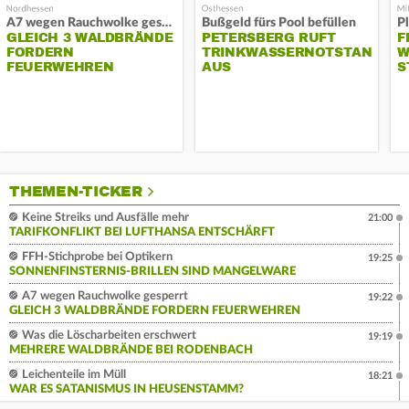
A7 wegen Rauchwolke gesperrt
Bußgeld fürs Pool befüllen
GLEICH 3 WALDBRÄNDE
PETERSBERG RUFT
F
FORDERN
TRINKWASSERNOTSTAND
W
FEUERWEHREN
AUS
S
THEMEN-TICKER
Keine Streiks und Ausfälle mehr
21:00
TARIFKONFLIKT BEI LUFTHANSA ENTSCHÄRFT
FFH-Stichprobe bei Optikern
19:25
SONNENFINSTERNIS-BRILLEN SIND MANGELWARE
A7 wegen Rauchwolke gesperrt
19:22
GLEICH 3 WALDBRÄNDE FORDERN FEUERWEHREN
Was die Löscharbeiten erschwert
19:19
MEHRERE WALDBRÄNDE BEI RODENBACH
Leichenteile im Müll
18:21
WAR ES SATANISMUS IN HEUSENSTAMM?