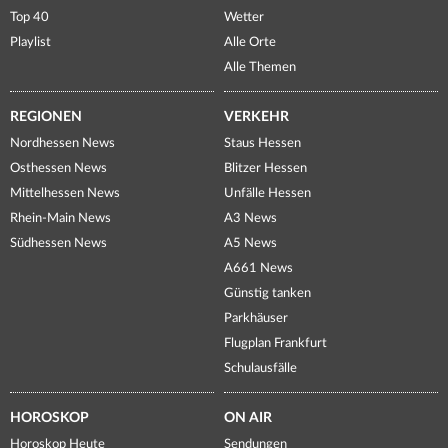
Top 40
Wetter
Playlist
Alle Orte
Alle Themen
REGIONEN
VERKEHR
Nordhessen News
Staus Hessen
Osthessen News
Blitzer Hessen
Mittelhessen News
Unfälle Hessen
Rhein-Main News
A3 News
Südhessen News
A5 News
A661 News
Günstig tanken
Parkhäuser
Flugplan Frankfurt
Schulausfälle
HOROSKOP
ON AIR
Horoskop Heute
Sendungen