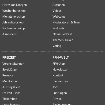
Horoskop Morgen
Aktionen
Wochenhoroskop
Videos
Monatshoroskop
Webcams
Jahreshoroskop
Moderatoren & Team
Partnerhoroskop
Podcasts
Aszendent
News-Podcast
Themen-Ticker
Voting
FREIZEIT
FFH-WELT
Veranstaltungen
FFH-App
Spielplätze
Newsletter
Rezepte
Kontakt
Meditation
Frequenzen
Ausflugsziele
Jobs
Freizeit-Tipps
Führungen
Ticketshop
Presse
Lotto Hessen
Radiowerbung