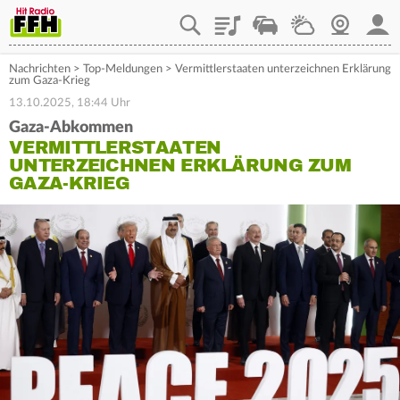
Playlist
Staupilot
Wetter
Webcam
Mein
Nachrichten
>
Top-Meldungen
>
Vermittlerstaaten unterzeichnen Erklärung
zum Gaza-Krieg
13.10.2025, 18:44 Uhr
Gaza-Abkommen
VERMITTLERSTAATEN
UNTERZEICHNEN ERKLÄRUNG ZUM
GAZA-KRIEG