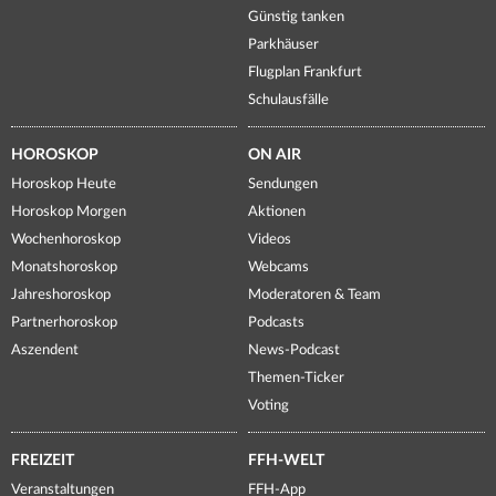
Günstig tanken
Parkhäuser
Flugplan Frankfurt
Schulausfälle
HOROSKOP
ON AIR
Horoskop Heute
Sendungen
Horoskop Morgen
Aktionen
Wochenhoroskop
Videos
Monatshoroskop
Webcams
Jahreshoroskop
Moderatoren & Team
Partnerhoroskop
Podcasts
Aszendent
News-Podcast
Themen-Ticker
Voting
FREIZEIT
FFH-WELT
Veranstaltungen
FFH-App