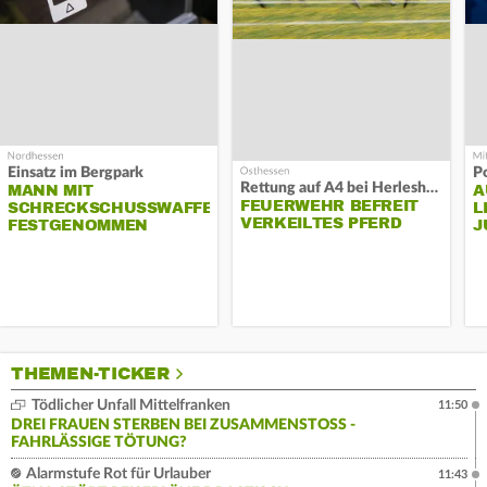
Einsatz im Bergpark
P
Rettung auf A4 bei Herleshausen
MANN MIT
A
FEUERWEHR BEFREIT
SCHRECKSCHUSSWAFFE
L
VERKEILTES PFERD
FESTGENOMMEN
J
THEMEN-TICKER
Tödlicher Unfall Mittelfranken
11:50
DREI FRAUEN STERBEN BEI ZUSAMMENSTOSS - F
AHRLÄSSIGE TÖTUNG?
Alarmstufe Rot für Urlauber
11:43