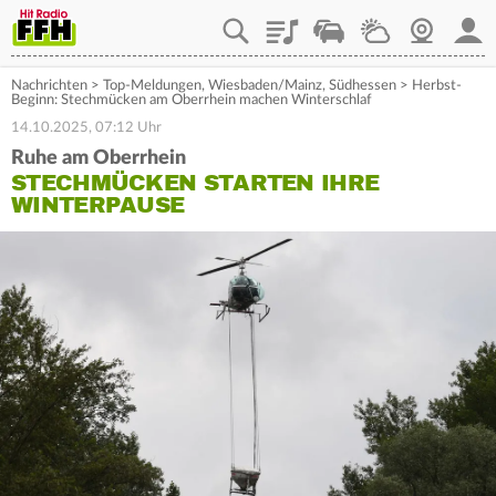
Playlist
Staupilot
Wetter
Webcam
Mein
Nachrichten
>
Top-Meldungen
,
Wiesbaden/Mainz
,
Südhessen
>
Herbst-
Beginn: Stechmücken am Oberrhein machen Winterschlaf
14.10.2025, 07:12 Uhr
Ruhe am Oberrhein
STECHMÜCKEN STARTEN IHRE
WINTERPAUSE