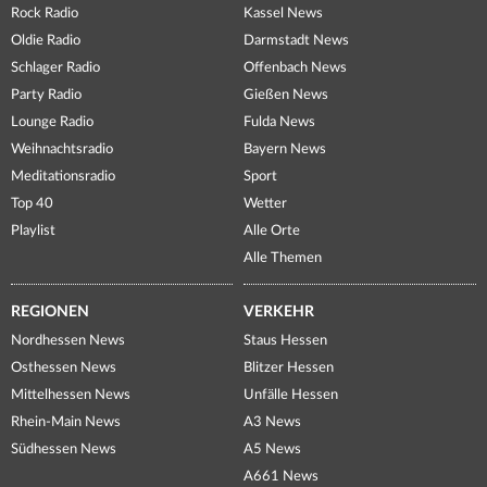
Rock Radio
Kassel News
Oldie Radio
Darmstadt News
Schlager Radio
Offenbach News
Party Radio
Gießen News
Lounge Radio
Fulda News
Weihnachtsradio
Bayern News
Meditationsradio
Sport
Top 40
Wetter
Playlist
Alle Orte
Alle Themen
REGIONEN
VERKEHR
Nordhessen News
Staus Hessen
Osthessen News
Blitzer Hessen
Mittelhessen News
Unfälle Hessen
Rhein-Main News
A3 News
Südhessen News
A5 News
A661 News