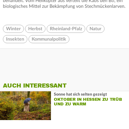
behandelt. Vom Helikopter aus verteilt die Kabs den Bti, ein
biologisches Mittel zur Bekämpfung von Stechmückenlarven.
Winter
Herbst
Rheinland-Pfalz
Natur
Insekten
Kommunalpolitik
AUCH INTERESSANT
Sonne hat sich selten gezeigt
OKTOBER IN HESSEN ZU TRÜB
UND ZU WARM