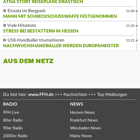
ÄTNA STÖRT REISEPLÄNE DRASTISCH
Einsatz im Bergpark
11:40
MANN MIT SCHRECKSCHUSSWAFFE FESTGENOMMEN
Viele Hitzetote
11:32
STRESS BEI BESTATTERN IN HESSEN
U18-Handballer triumphieren
11:21
NACHWUCHSHANDBALLER WERDEN EUROPAMEISTER
AUS DEM NETZ
Du bist hier:
www.FFH.de
>>>
Nachrichten
>>>
Top-Meldungen
RADIO
NEWS
FFH Live
Hessen News
80er Radio
Frankfurt News
90er Radio
Wiesbaden News
2000er Radio
Mainz News