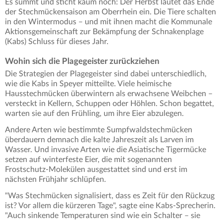
Es summt und sticht kaum noch: Der Herbst läutet das Ende
der Stechmückensaison am Oberrhein ein. Die Tiere schalten
in den Wintermodus – und mit ihnen macht die Kommunale
Aktionsgemeinschaft zur Bekämpfung der Schnakenplage
(Kabs) Schluss für dieses Jahr.
Wohin sich die Plagegeister zurückziehen
Die Strategien der Plagegeister sind dabei unterschiedlich,
wie die Kabs in Speyer mitteilte. Viele heimische
Hausstechmücken überwintern als erwachsene Weibchen –
versteckt in Kellern, Schuppen oder Höhlen. Schon begattet,
warten sie auf den Frühling, um ihre Eier abzulegen.
Andere Arten wie bestimmte Sumpfwaldstechmücken
überdauern demnach die kalte Jahreszeit als Larven im
Wasser. Und invasive Arten wie die Asiatische Tigermücke
setzen auf winterfeste Eier, die mit sogenannten
Frostschutz-Molekülen ausgestattet sind und erst im
nächsten Frühjahr schlüpfen.
"Was Stechmücken signalisiert, dass es Zeit für den Rückzug
ist? Vor allem die kürzeren Tage", sagte eine Kabs-Sprecherin.
"Auch sinkende Temperaturen sind wie ein Schalter – sie