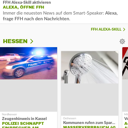
FFH Alexa-Skill aktivieren
ALEXA, ÖFFNE FFH
Immer die neuesten News auf dem Smart-Speaker:
Alexa,
frage FFH nach den Nachrichten
.
FFH ALEXA-SKILL
HESSEN
Zeugenhinweis in Kassel
Kommunen rufen zum Sparen auf
POLIZEI SCHNAPPT
A
WASSERVERBRAUCH 40