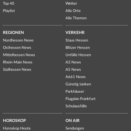
Top 40
Wetter
Playlist
Alle Orte
Alle Themen
REGIONEN
VERKEHR
Nordhessen News
Staus Hessen
Osthessen News
Blitzer Hessen
Mittelhessen News
Unfälle Hessen
Rhein-Main News
A3 News
Südhessen News
A5 News
A661 News
Günstig tanken
Parkhäuser
Flugplan Frankfurt
Schulausfälle
HOROSKOP
ON AIR
Horoskop Heute
Sendungen