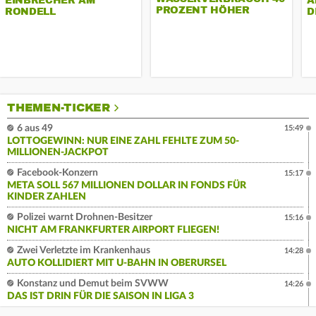
EINBRECHER AM
A
PROZENT HÖHER
RONDELL
D
THEMEN-TICKER
6 aus 49
15:49
LOTTOGEWINN: NUR EINE ZAHL FEHLTE ZUM 50-
MILLIONEN-JACKPOT
Facebook-Konzern
15:17
META SOLL 567 MILLIONEN DOLLAR IN FONDS FÜR
KINDER ZAHLEN
Polizei warnt Drohnen-Besitzer
15:16
NICHT AM FRANKFURTER AIRPORT FLIEGEN!
Zwei Verletzte im Krankenhaus
14:28
AUTO KOLLIDIERT MIT U-BAHN IN OBERURSEL
Konstanz und Demut beim SVWW
14:26
DAS IST DRIN FÜR DIE SAISON IN LIGA 3