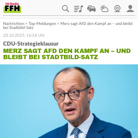
Playlist
Staupilot
Wetter
Webcam
Mein
Nachrichten
>
Top-Meldungen
>
Merz sagt AfD den Kampf an – und bleibt
bei Stadtbild-Satz
20.10.2025, 16:56 Uhr
CDU-Strategieklausur
MERZ SAGT AFD DEN KAMPF AN – UND
BLEIBT BEI STADTBILD-SATZ