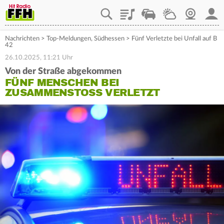
Playlist
Staupilot
Wetter
Webcam
Mein
Nachrichten
>
Top-Meldungen
,
Südhessen
>
Fünf Verletzte bei Unfall auf B
42
26.10.2025, 11:21 Uhr
Von der Straße abgekommen
FÜNF MENSCHEN BEI
ZUSAMMENSTOSS VERLETZT