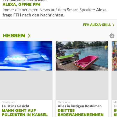
FFH Alexa-Skill aktivieren
ALEXA, ÖFFNE FFH
Immer die neuesten News auf dem Smart-Speaker:
Alexa,
frage FFH nach den Nachrichten
.
FFH ALEXA-SKILL
HESSEN
Faust ins Gesicht
Alles in lustigen Kostümen
MANN GEHT AUF
DRITTES
S
POLIZISTEN IN KASSEL
BADEWANNENRENNEN
S