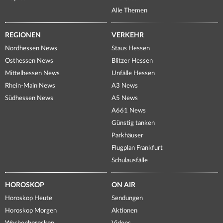
Alle Themen
REGIONEN
VERKEHR
Nordhessen News
Staus Hessen
Osthessen News
Blitzer Hessen
Mittelhessen News
Unfälle Hessen
Rhein-Main News
A3 News
Südhessen News
A5 News
A661 News
Günstig tanken
Parkhäuser
Flugplan Frankfurt
Schulausfälle
HOROSKOP
ON AIR
Horoskop Heute
Sendungen
Horoskop Morgen
Aktionen