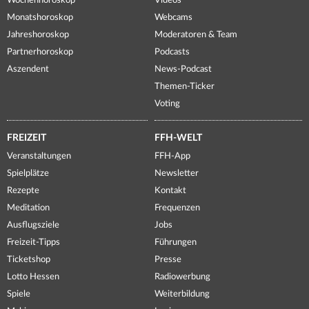
Wochenhoroskop
Videos
Monatshoroskop
Webcams
Jahreshoroskop
Moderatoren & Team
Partnerhoroskop
Podcasts
Aszendent
News-Podcast
Themen-Ticker
Voting
FREIZEIT
FFH-WELT
Veranstaltungen
FFH-App
Spielplätze
Newsletter
Rezepte
Kontakt
Meditation
Frequenzen
Ausflugsziele
Jobs
Freizeit-Tipps
Führungen
Ticketshop
Presse
Lotto Hessen
Radiowerbung
Spiele
Weiterbildung