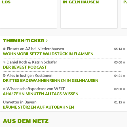
LOS
IN GELNHAUSEN
P
THEMEN-TICKER
Einsatz an A3 bei Niedernhausen
05:13
WOHNMOBIL SETZT WALDSTÜCK IN FLAMMEN
Daniel Roth & Katrin Schäfer
05:00
DER BEVEGT PODCAST
Alles in lustigen Kostümen
04:21
DRITTES BADEWANNENRENNEN IN GELNHAUSEN
Wissenschaftspodcast von WELT
02:00
AHA! ZEHN MINUTEN ALLTAGS-WISSEN
Unwetter in Bayern
01:15
BÄUME STÜRZEN AUF AUTOBAHNEN
AUS DEM NETZ